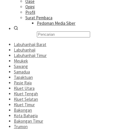
Oase
Opini
Profil
Surat Pembaca
Pedoman Media Siber
Labuhanhaji Barat
Labuhanhaji
Labuhanhaji Timur
Meukek
Sawang
Samadua
Tapaktuan
Pasie Raja
Kluet Utara
Kluet Tengah
Kluet Selatan
Kluet Timur
Bakongan
Kota Bahagia
Bakongan Timur
Trumon