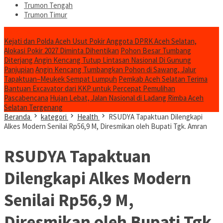
Trumon Tengah
Trumon Timur
Headline
Kejati dan Polda Aceh Usut Pokir Anggota DPRK Aceh Selatan,
Alokasi Pokir 2027 Diminta Dihentikan
Pohon Besar Tumbang
Diterjang Angin Kencang Tutup Lintasan Nasional Di Gunung
Panjupian
Angin Kencang Tumbangkan Pohon di Sawang, Jalur
Tapaktuan–Meukek Sempat Lumpuh
Pemkab Aceh Selatan Terima
Bantuan Excavator dari KKP untuk Percepat Pemulihan
Pascabencana
Hujan Lebat, Jalan Nasional di Ladang Rimba Aceh
Selatan Tergenang
Beranda
kategori
Health
RSUDYA Tapaktuan Dilengkapi
Alkes Modern Senilai Rp56,9 M, Diresmikan oleh Bupati Tgk. Amran
RSUDYA Tapaktuan
Dilengkapi Alkes Modern
Senilai Rp56,9 M,
Diresmikan oleh Bupati Tgk.