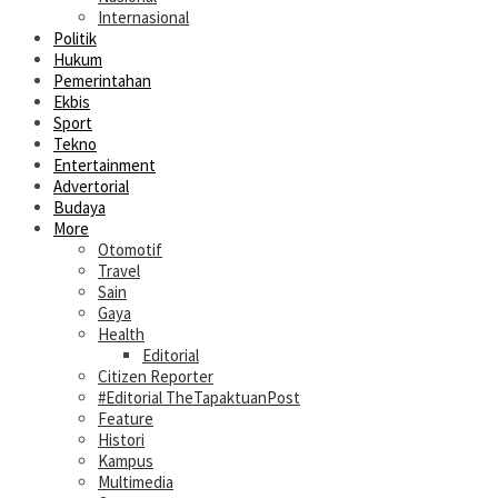
Internasional
Politik
Hukum
Pemerintahan
Ekbis
Sport
Tekno
Entertainment
Advertorial
Budaya
More
Otomotif
Travel
Sain
Gaya
Health
Editorial
Citizen Reporter
#Editorial TheTapaktuanPost
Feature
Histori
Kampus
Multimedia