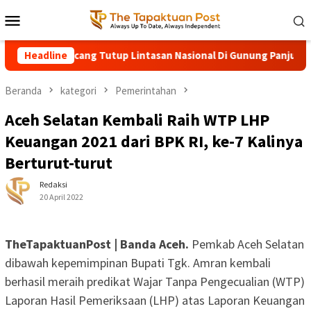
Loncat
Menu
ke
Mobile
konten
ngin Kencang Tutup Lintasan Nasional Di Gunung Panjupian
Headline
Beranda
kategori
Pemerintahan
Aceh Selatan Kembali Raih WTP LHP
Keuangan 2021 dari BPK RI, ke-7 Kalinya
Berturut-turut
Redaksi
20 April 2022
TheTapaktuanPost | Banda Aceh.
Pemkab Aceh Selatan
dibawah kepemimpinan Bupati Tgk. Amran kembali
berhasil meraih predikat Wajar Tanpa Pengecualian (WTP)
Laporan Hasil Pemeriksaan (LHP) atas Laporan Keuangan