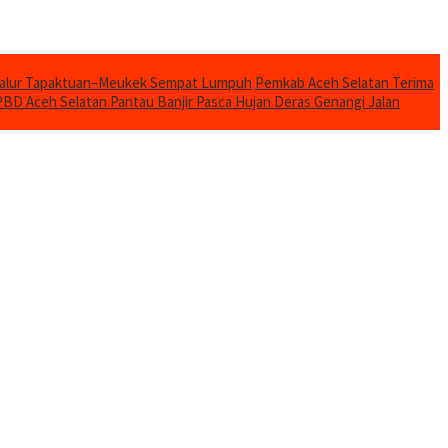
Jalur Tapaktuan–Meukek Sempat Lumpuh
Pemkab Aceh Selatan Terima
BD Aceh Selatan Pantau Banjir Pasca Hujan Deras Genangi Jalan