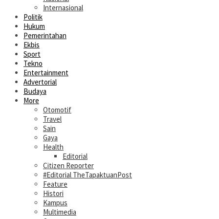
Internasional
Politik
Hukum
Pemerintahan
Ekbis
Sport
Tekno
Entertainment
Advertorial
Budaya
More
Otomotif
Travel
Sain
Gaya
Health
Editorial
Citizen Reporter
#Editorial TheTapaktuanPost
Feature
Histori
Kampus
Multimedia