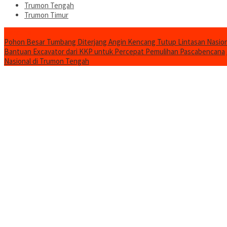
Trumon Tengah
Trumon Timur
Headline
Pohon Besar Tumbang Diterjang Angin Kencang Tutup Lintasan Nasion
Bantuan Excavator dari KKP untuk Percepat Pemulihan Pascabencana
Nasional di Trumon Tengah