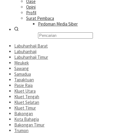
Oase
Opini
Profil
Surat Pembaca
Pedoman Media Siber
Labuhanhaji Barat
Labuhanhaji
Labuhanhaji Timur
Meukek
Sawang
Samadua
Tapaktuan
Pasie Raja
Kluet Utara
Kluet Tengah
Kluet Selatan
Kluet Timur
Bakongan
Kota Bahagia
Bakongan Timur
Trumon