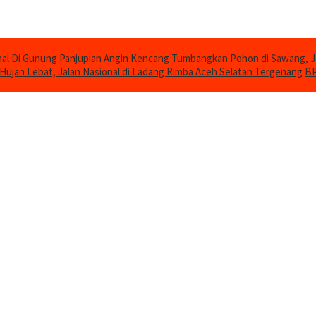
al Di Gunung Panjupian
Angin Kencang Tumbangkan Pohon di Sawang, 
Hujan Lebat, Jalan Nasional di Ladang Rimba Aceh Selatan Tergenang
BP