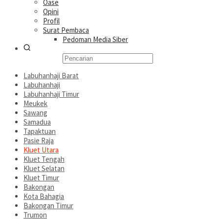
Oase
Opini
Profil
Surat Pembaca
Pedoman Media Siber
Labuhanhaji Barat
Labuhanhaji
Labuhanhaji Timur
Meukek
Sawang
Samadua
Tapaktuan
Pasie Raja
Kluet Utara
Kluet Tengah
Kluet Selatan
Kluet Timur
Bakongan
Kota Bahagia
Bakongan Timur
Trumon