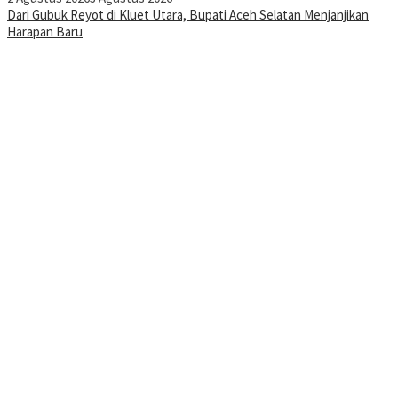
Dari Gubuk Reyot di Kluet Utara, Bupati Aceh Selatan Menjanjikan
Harapan Baru