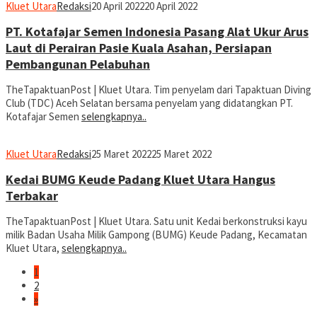
Kluet Utara
Redaksi
20 April 2022
20 April 2022
PT. Kotafajar Semen Indonesia Pasang Alat Ukur Arus
Laut di Perairan Pasie Kuala Asahan, Persiapan
Pembangunan Pelabuhan
TheTapaktuanPost | Kluet Utara. Tim penyelam dari Tapaktuan Diving
Club (TDC) Aceh Selatan bersama penyelam yang didatangkan PT.
Kotafajar Semen
selengkapnya..
Kluet Utara
Redaksi
25 Maret 2022
25 Maret 2022
Kedai BUMG Keude Padang Kluet Utara Hangus
Terbakar
TheTapaktuanPost | Kluet Utara. Satu unit Kedai berkonstruksi kayu
milik Badan Usaha Milik Gampong (BUMG) Keude Padang, Kecamatan
Kluet Utara,
selengkapnya..
1
2
»