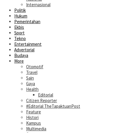
Internasional
Politik
Hukum
Pemerintahan
Ekbis
Sport
Tekno
Entertainment
Advertorial
Budaya
More
Otomotif
Travel
Sain
Gaya
Health
Editorial
Citizen Reporter
#Editorial TheTapaktuanPost
Feature
Histori
Kampus
Multimedia