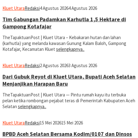
Kluet Utara
Redaksi
4 Agustus 2026
4 Agustus 2026
Tim Gabungan Padamkan Karhutla 1,5 Hektare di
Gampong Kotafajar
TheTapaktuanPost | Kluet Utara – Kebakaran hutan dan lahan
(karhutla) yang melanda kawasan Gunung Kalam Baloh, Gampong
Kotafajar, Kecamatan Kluet
selengkapnya..
Kluet Utara
Redaksi
2 Agustus 2026
3 Agustus 2026
Dari Gubuk Reyot di Kluet Utara, Bupati Aceh Selatan
Menjanjikan Harapan Baru
TheTapaktuanPost | Kluet Utara — Pintu rumah kayu itu terbuka
pelan ketika rombongan pejabat teras di Pemerintah Kabupaten Aceh
Selatan
selengkapnya..
Kluet Utara
Redaksi
15 Mei 2026
15 Mei 2026
BPBD Aceh Selatan Bersama Kodim/0107 dan Dinsos