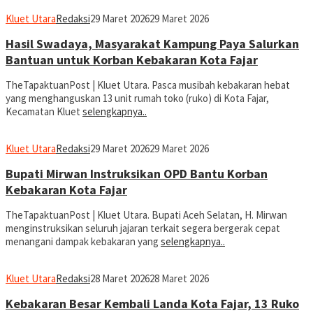
Kluet Utara
Redaksi
29 Maret 2026
29 Maret 2026
Hasil Swadaya, Masyarakat Kampung Paya Salurkan
Bantuan untuk Korban Kebakaran Kota Fajar
TheTapaktuanPost | Kluet Utara. Pasca musibah kebakaran hebat
yang menghanguskan 13 unit rumah toko (ruko) di Kota Fajar,
Kecamatan Kluet
selengkapnya..
Kluet Utara
Redaksi
29 Maret 2026
29 Maret 2026
Bupati Mirwan Instruksikan OPD Bantu Korban
Kebakaran Kota Fajar
TheTapaktuanPost | Kluet Utara. Bupati Aceh Selatan, H. Mirwan
menginstruksikan seluruh jajaran terkait segera bergerak cepat
menangani dampak kebakaran yang
selengkapnya..
Kluet Utara
Redaksi
28 Maret 2026
28 Maret 2026
Kebakaran Besar Kembali Landa Kota Fajar, 13 Ruko