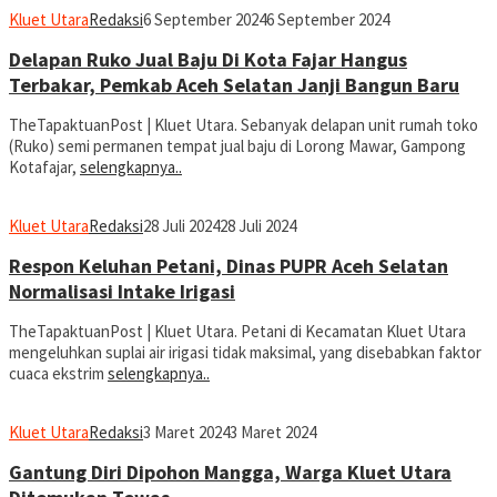
Kluet Utara
Redaksi
6 September 2024
6 September 2024
Delapan Ruko Jual Baju Di Kota Fajar Hangus
Terbakar, Pemkab Aceh Selatan Janji Bangun Baru
TheTapaktuanPost | Kluet Utara. Sebanyak delapan unit rumah toko
(Ruko) semi permanen tempat jual baju di Lorong Mawar, Gampong
Kotafajar,
selengkapnya..
Kluet Utara
Redaksi
28 Juli 2024
28 Juli 2024
Respon Keluhan Petani, Dinas PUPR Aceh Selatan
Normalisasi Intake Irigasi
TheTapaktuanPost | Kluet Utara. Petani di Kecamatan Kluet Utara
mengeluhkan suplai air irigasi tidak maksimal, yang disebabkan faktor
cuaca ekstrim
selengkapnya..
Kluet Utara
Redaksi
3 Maret 2024
3 Maret 2024
Gantung Diri Dipohon Mangga, Warga Kluet Utara