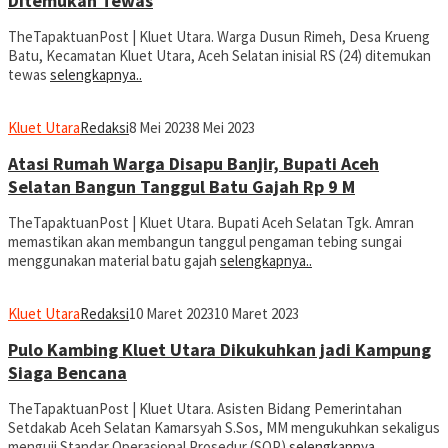
Ditemukan Tewas
TheTapaktuanPost | Kluet Utara. Warga Dusun Rimeh, Desa Krueng
Batu, Kecamatan Kluet Utara, Aceh Selatan inisial RS (24) ditemukan
tewas
selengkapnya..
Kluet Utara
Redaksi
8 Mei 2023
8 Mei 2023
Atasi Rumah Warga Disapu Banjir, Bupati Aceh
Selatan Bangun Tanggul Batu Gajah Rp 9 M
TheTapaktuanPost | Kluet Utara. Bupati Aceh Selatan Tgk. Amran
memastikan akan membangun tanggul pengaman tebing sungai
menggunakan material batu gajah
selengkapnya..
Kluet Utara
Redaksi
10 Maret 2023
10 Maret 2023
Pulo Kambing Kluet Utara Dikukuhkan jadi Kampung
Siaga Bencana
TheTapaktuanPost | Kluet Utara. Asisten Bidang Pemerintahan
Setdakab Aceh Selatan Kamarsyah S.Sos, MM mengukuhkan sekaligus
menguji Standar Operasional Prosedur (SOP)
selengkapnya..