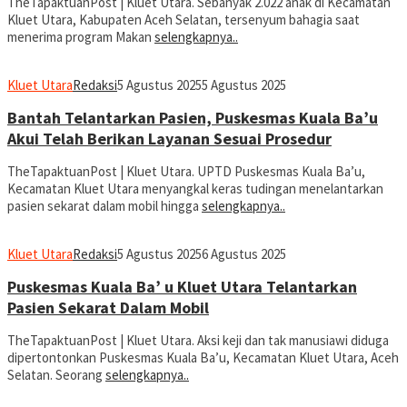
TheTapaktuanPost | Kluet Utara. Sebanyak 2.022 anak di Kecamatan
Kluet Utara, Kabupaten Aceh Selatan, tersenyum bahagia saat
menerima program Makan
selengkapnya..
Kluet Utara
Redaksi
5 Agustus 2025
5 Agustus 2025
Bantah Telantarkan Pasien, Puskesmas Kuala Ba’u
Akui Telah Berikan Layanan Sesuai Prosedur
TheTapaktuanPost | Kluet Utara. UPTD Puskesmas Kuala Ba’u,
Kecamatan Kluet Utara menyangkal keras tudingan menelantarkan
pasien sekarat dalam mobil hingga
selengkapnya..
Kluet Utara
Redaksi
5 Agustus 2025
6 Agustus 2025
Puskesmas Kuala Ba’ u Kluet Utara Telantarkan
Pasien Sekarat Dalam Mobil
TheTapaktuanPost | Kluet Utara. Aksi keji dan tak manusiawi diduga
dipertontonkan Puskesmas Kuala Ba’u, Kecamatan Kluet Utara, Aceh
Selatan. Seorang
selengkapnya..