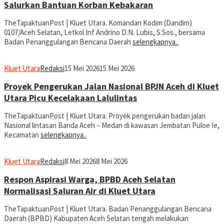
Salurkan Bantuan Korban Kebakaran
TheTapaktuanPost | Kluet Utara. Komandan Kodim (Dandim)
0107/Aceh Selatan, Letkol Inf Andrino D.N. Lubis, S.Sos., bersama
Badan Penanggulangan Bencana Daerah
selengkapnya..
Kluet Utara
Redaksi
15 Mei 2026
15 Mei 2026
Proyek Pengerukan Jalan Nasional BPJN Aceh di Kluet
Utara Picu Kecelakaan Lalulintas
TheTapaktuanPost | Kluet Utara. Proyek pengerukan badan jalan
Nasional lintasan Banda Aceh – Medan di kawasan Jembatan Puloe Ie,
Kecamatan
selengkapnya..
Kluet Utara
Redaksi
8 Mei 2026
8 Mei 2026
Respon Aspirasi Warga, BPBD Aceh Selatan
Normalisasi Saluran Air di Kluet Utara
TheTapaktuanPost | Kluet Utara. Badan Penanggulangan Bencana
Daerah (BPBD) Kabupaten Aceh Selatan tengah melakukan