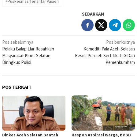
#Puskesmas Terlantar Pasien
SEBARKAN
Navigasi
Pos sebelumnya
Pos berikutnya
Pelaku Balap Liar Resahkan
Komoditi Pala Aceh Selatan
pos
Masyarakat Kluet Selatan
Resmi Peroleh Sertifikat IG Dari
Diringkus Polisi
Kemenkumham
POS TERKAIT
Dinkes Aceh Selatan Bantah
Respon Aspirasi Warga, BPBD