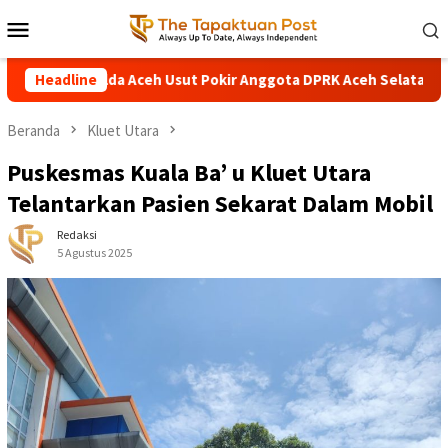
Loncat
Menu
ke
Mobile
konten
eh Usut Pokir Anggota DPRK Aceh Selatan, Alokasi Pokir 2027 Dim
Headline
Beranda
Kluet Utara
Puskesmas Kuala Ba’ u Kluet Utara
Telantarkan Pasien Sekarat Dalam Mobil
Redaksi
5 Agustus 2025