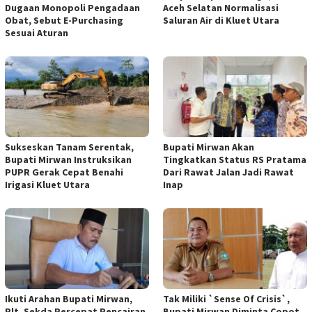
Dugaan Monopoli Pengadaan
Aceh Selatan Normalisasi
Obat, Sebut E-Purchasing
Saluran Air di Kluet Utara
Sesuai Aturan
Sukseskan Tanam Serentak,
Bupati Mirwan Akan
Bupati Mirwan Instruksikan
Tingkatkan Status RS Pratama
PUPR Gerak Cepat Benahi
Dari Rawat Jalan Jadi Rawat
Irigasi Kluet Utara
Inap
Ikuti Arahan Bupati Mirwan,
Tak Miliki `Sense Of Crisis`,
Plt. Sekda Percepat Pencairan
Bupati Mirwan Diminta Copot