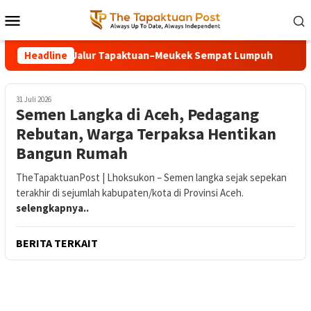
Loncat
Menu
ke
Mobile
konten
ukek Sempat Lumpuh
Headline
Pemkab Aceh Selatan Terima Bantua
31 Juli 2026
Semen Langka di Aceh, Pedagang
Rebutan, Warga Terpaksa Hentikan
Bangun Rumah
TheTapaktuanPost | Lhoksukon – Semen langka sejak sepekan
terakhir di sejumlah kabupaten/kota di Provinsi Aceh.
selengkapnya..
BERITA TERKAIT