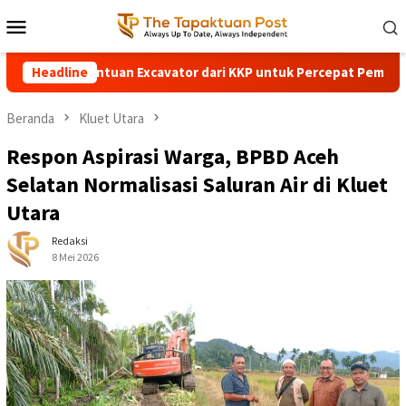
Loncat
Menu
ke
Mobile
konten
erima Bantuan Excavator dari KKP untuk Percepat Pemulihan Pa
Headline
Beranda
Kluet Utara
Respon Aspirasi Warga, BPBD Aceh
Selatan Normalisasi Saluran Air di Kluet
Utara
Redaksi
8 Mei 2026