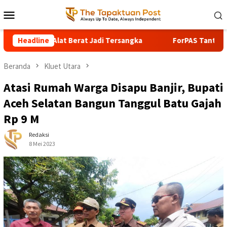
Loncat
Menu
ke
Mobile
konten
Berat Jadi Tersangka
Headline
ForPAS Tantang Bupati Aceh Selata
Beranda
Kluet Utara
Atasi Rumah Warga Disapu Banjir, Bupati
Aceh Selatan Bangun Tanggul Batu Gajah
Rp 9 M
Redaksi
8 Mei 2023