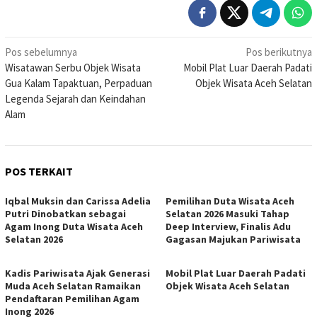
Navigasi
Pos sebelumnya
Pos berikutnya
Wisatawan Serbu Objek Wisata
Mobil Plat Luar Daerah Padati
pos
Gua Kalam Tapaktuan, Perpaduan
Objek Wisata Aceh Selatan
Legenda Sejarah dan Keindahan
Alam
POS TERKAIT
Iqbal Muksin dan Carissa Adelia
Pemilihan Duta Wisata Aceh
Putri Dinobatkan sebagai
Selatan 2026 Masuki Tahap
Agam Inong Duta Wisata Aceh
Deep Interview, Finalis Adu
Selatan 2026
Gagasan Majukan Pariwisata
Kadis Pariwisata Ajak Generasi
Mobil Plat Luar Daerah Padati
Muda Aceh Selatan Ramaikan
Objek Wisata Aceh Selatan
Pendaftaran Pemilihan Agam
Inong 2026