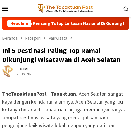
Loncat
Menu
ke
Mobile
konten
ng Angin Kencang Tutup Lintasan Nasional Di Gunung Panjupian
Headline
Beranda
kategori
Pariwisata
Ini 5 Destinasi Paling Top Ramai
Dikunjungi Wisatawan di Aceh Selatan
Redaksi
2 Juni 2026
TheTapaktuanPost | Tapaktuan.
Aceh Selatan sangat
kaya dengan keindahan alamnya, Aceh Selatan yang ibu
kotanya berada di Tapaktuan ini juga mempunyai banyak
tempat destinasi wisata yang menakjubkan para
pengunjung baik wisata lokal maupun yang dari luar