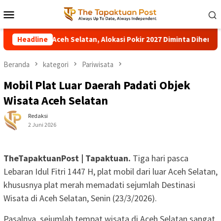
Loncat
Menu
ke
Mobile
konten
ta DPRK Aceh Selatan, Alokasi Pokir 2027 Diminta Dihentikan
Headline
Beranda
kategori
Pariwisata
Mobil Plat Luar Daerah Padati Objek
Wisata Aceh Selatan
Redaksi
2 Juni 2026
TheTapaktuanPost | Tapaktuan.
Tiga hari pasca
Lebaran Idul Fitri 1447 H, plat mobil dari luar Aceh Selatan,
khususnya plat merah memadati sejumlah Destinasi
Wisata di Aceh Selatan, Senin (23/3/2026).
‎Pasalnya, sejumlah tempat wisata di Aceh Selatan sangat