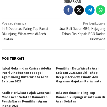
SEBARKAN
Navigasi
Pos sebelumnya
Pos berikutnya
Ini 5 Destinasi Paling Top Ramai
Jual Beli Dapur MBG, Kejagung
pos
Dikunjungi Wisatawan di Aceh
Tahan Eks Kepala BGN Dadan
Selatan
Hindayana
POS TERKAIT
Iqbal Muksin dan Carissa Adelia
Pemilihan Duta Wisata Aceh
Putri Dinobatkan sebagai
Selatan 2026 Masuki Tahap
Agam Inong Duta Wisata Aceh
Deep Interview, Finalis Adu
Selatan 2026
Gagasan Majukan Pariwisata
Kadis Pariwisata Ajak Generasi
Ini 5 Destinasi Paling Top
Muda Aceh Selatan Ramaikan
Ramai Dikunjungi Wisatawan di
Pendaftaran Pemilihan Agam
Aceh Selatan
Inong 2026