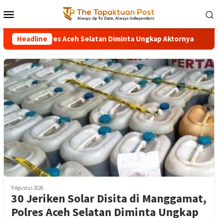
Loncat
Menu
ke
Mobile
konten
gamat, Polres Aceh Selatan Diminta Ungkap Aktornya
Headline
Turun
9 Agustus 2026
30 Jeriken Solar Disita di Manggamat,
Polres Aceh Selatan Diminta Ungkap