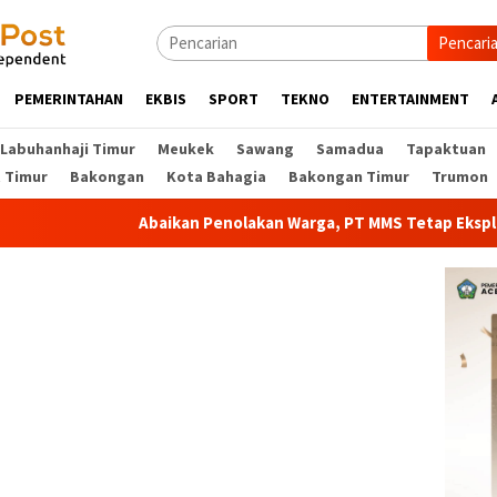
Pencari
PEMERINTAHAN
EKBIS
SPORT
TEKNO
ENTERTAINMENT
Labuhanhaji Timur
Meukek
Sawang
Samadua
Tapaktuan
t Timur
Bakongan
Kota Bahagia
Bakongan Timur
Trumon
Abaikan Penolakan Warga, PT MMS Tetap Eksplorasi E