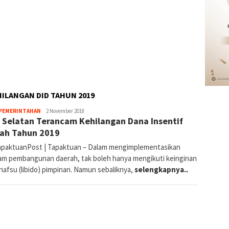
ILANGAN DID TAHUN 2019
By
PEMERINTAHAN
2 November 2018
 Selatan Terancam Kehilangan Dana Insentif
Redaksi
ah Tahun 2019
paktuanPost | Tapaktuan – Dalam mengimplementasikan
am pembangunan daerah, tak boleh hanya mengikuti keinginan
nafsu (libido) pimpinan. Namun sebaliknya,
selengkapnya..