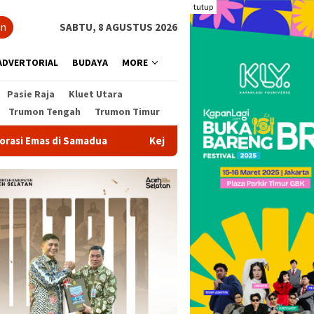
tutup
an
SABTU, 8 AGUSTUS 2026
ADVERTORIAL
BUDAYA
MORE
Pasie Raja
Kluet Utara
Trumon Tengah
Trumon Timur
mas di Samadua
Kejati dan Polda Aceh Usut Pokir Anggota