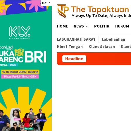
Loncat
tutup
ke
konten
HOME
NEWS
POLITIK
HUKUM
LABUHANHAJI BARAT
Labuhanhaji
Kluet Tengah
Kluet Selatan
Klue
Headline