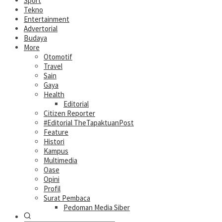
Sport
Tekno
Entertainment
Advertorial
Budaya
More
Otomotif
Travel
Sain
Gaya
Health
Editorial
Citizen Reporter
#Editorial TheTapaktuanPost
Feature
Histori
Kampus
Multimedia
Oase
Opini
Profil
Surat Pembaca
Pedoman Media Siber