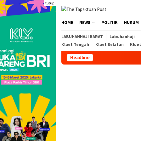
Loncat
tutup
ke
konten
HOME
NEWS
POLITIK
HUKUM
LABUHANHAJI BARAT
Labuhanhaji
Kluet Tengah
Kluet Selatan
Klue
Headline
Kej