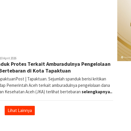
daksi
10 April 2026
duk Protes Terkait Amburadulnya Pengelolaan
Bertebaran di Kota Tapaktuan
paktuanPost | Tapaktuan. Sejumlah spanduk berisi kritikan
dap Pemerintah Aceh terkait amburadulnya pengelolaan dana
an Kesehatan Aceh (JKA) terlihat bertebaran
selengkapnya..
Lihat Lainnya