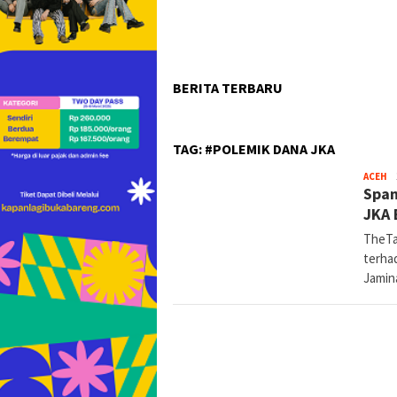
BERITA TERBARU
TAG:
#POLEMIK DANA JKA
Re
ACEH
Span
JKA 
TheTa
terha
Jamin