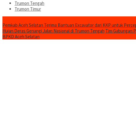
Trumon Tengah
Trumon Timur
Headline
Pemkab Aceh Selatan Terima Bantuan Excavator dari KKP untuk Perc
Hujan Deras Genangi Jalan Nasional di Trumon Tengah
Tim Gabungan Pa
BPKD Aceh Selatan