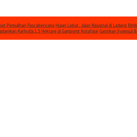
epat Pemulihan Pascabencana
Hujan Lebat, Jalan Nasional di Ladang Ri
damkan Karhutla 1,5 Hektare di Gampong Kotafajar
Gantikan Syamsul B