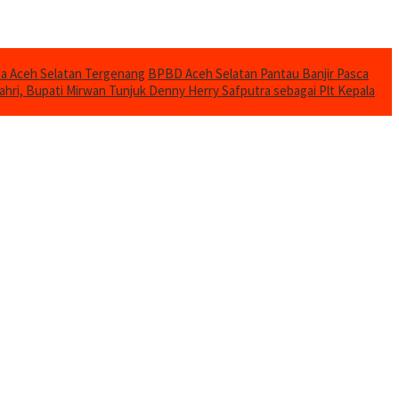
mba Aceh Selatan Tergenang
BPBD Aceh Selatan Pantau Banjir Pasca
ahri, Bupati Mirwan Tunjuk Denny Herry Safputra sebagai Plt Kepala