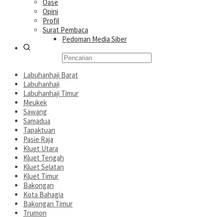
Oase
Opini
Profil
Surat Pembaca
Pedoman Media Siber
Labuhanhaji Barat
Labuhanhaji
Labuhanhaji Timur
Meukek
Sawang
Samadua
Tapaktuan
Pasie Raja
Kluet Utara
Kluet Tengah
Kluet Selatan
Kluet Timur
Bakongan
Kota Bahagia
Bakongan Timur
Trumon