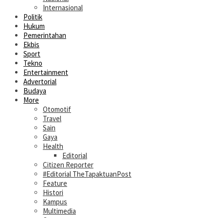
Internasional
Politik
Hukum
Pemerintahan
Ekbis
Sport
Tekno
Entertainment
Advertorial
Budaya
More
Otomotif
Travel
Sain
Gaya
Health
Editorial
Citizen Reporter
#Editorial TheTapaktuanPost
Feature
Histori
Kampus
Multimedia