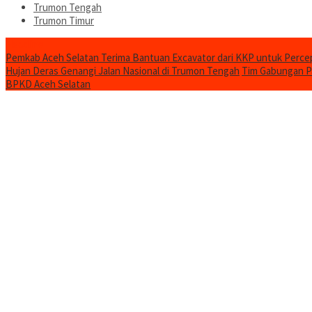
Trumon Tengah
Trumon Timur
Headline
Pemkab Aceh Selatan Terima Bantuan Excavator dari KKP untuk Perc
Hujan Deras Genangi Jalan Nasional di Trumon Tengah
Tim Gabungan Pa
BPKD Aceh Selatan