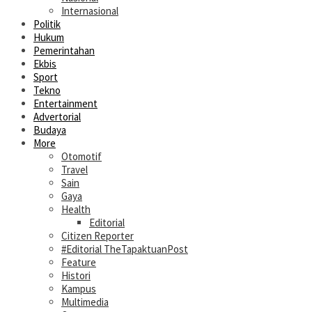
Internasional
Politik
Hukum
Pemerintahan
Ekbis
Sport
Tekno
Entertainment
Advertorial
Budaya
More
Otomotif
Travel
Sain
Gaya
Health
Editorial
Citizen Reporter
#Editorial TheTapaktuanPost
Feature
Histori
Kampus
Multimedia