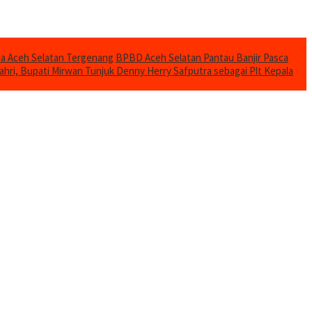
mba Aceh Selatan Tergenang
BPBD Aceh Selatan Pantau Banjir Pasca
ahri, Bupati Mirwan Tunjuk Denny Herry Safputra sebagai Plt Kepala