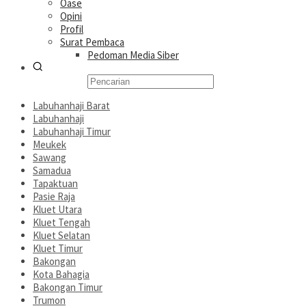
Oase
Opini
Profil
Surat Pembaca
Pedoman Media Siber
Labuhanhaji Barat
Labuhanhaji
Labuhanhaji Timur
Meukek
Sawang
Samadua
Tapaktuan
Pasie Raja
Kluet Utara
Kluet Tengah
Kluet Selatan
Kluet Timur
Bakongan
Kota Bahagia
Bakongan Timur
Trumon