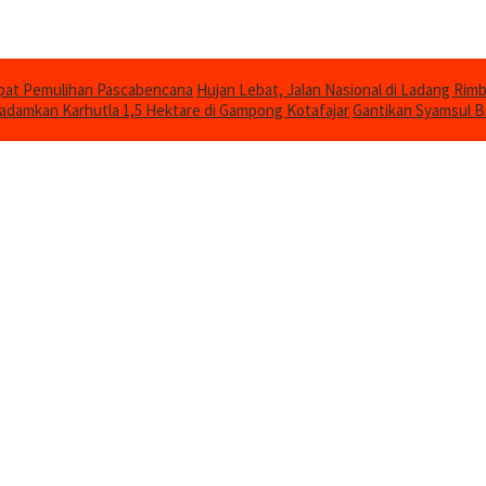
epat Pemulihan Pascabencana
Hujan Lebat, Jalan Nasional di Ladang Ri
damkan Karhutla 1,5 Hektare di Gampong Kotafajar
Gantikan Syamsul B