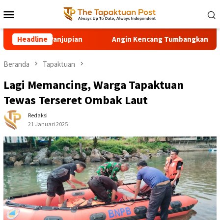
Loncat
Menu
ke
Mobile
konten
Headline
Angin Kencang Tumbangkan Pohon di Sawang, Jalur Tapa
Beranda
Tapaktuan
Lagi Memancing, Warga Tapaktuan
Tewas Terseret Ombak Laut
Redaksi
21 Januari 2025