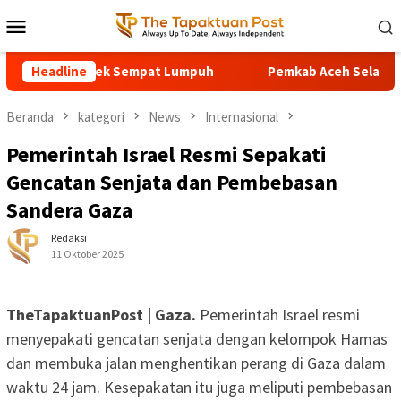
Loncat
Menu
ke
Mobile
konten
ktuan–Meukek Sempat Lumpuh
Headline
Pemkab Aceh Selatan Terim
Beranda
kategori
News
Internasional
Pemerintah Israel Resmi Sepakati
Gencatan Senjata dan Pembebasan
Sandera Gaza
Redaksi
11 Oktober 2025
TheTapaktuanPost | Gaza.
Pemerintah Israel resmi
menyepakati gencatan senjata dengan kelompok Hamas
dan membuka jalan menghentikan perang di Gaza dalam
waktu 24 jam. Kesepakatan itu juga meliputi pembebasan