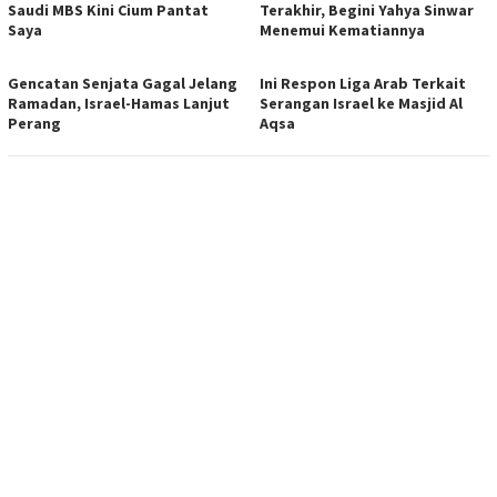
Saudi MBS Kini Cium Pantat
Terakhir, Begini Yahya Sinwar
Saya
Menemui Kematiannya
Gencatan Senjata Gagal Jelang
Ini Respon Liga Arab Terkait
Ramadan, Israel-Hamas Lanjut
Serangan Israel ke Masjid Al
Perang
Aqsa