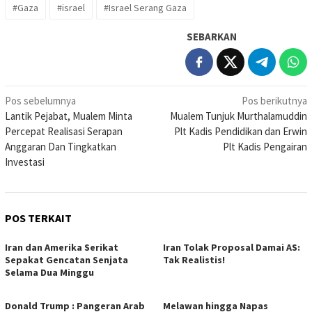
#Gaza
#israel
#Israel Serang Gaza
SEBARKAN
Navigasi
Pos sebelumnya
Pos berikutnya
Lantik Pejabat, Mualem Minta
Mualem Tunjuk Murthalamuddin
pos
Percepat Realisasi Serapan
Plt Kadis Pendidikan dan Erwin
Anggaran Dan Tingkatkan
Plt Kadis Pengairan
Investasi
POS TERKAIT
Iran dan Amerika Serikat
Iran Tolak Proposal Damai AS:
Sepakat Gencatan Senjata
Tak Realistis!
Selama Dua Minggu
Donald Trump : Pangeran Arab
Melawan hingga Napas