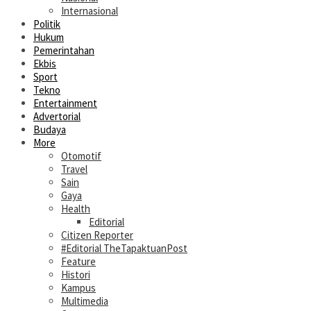
Internasional
Politik
Hukum
Pemerintahan
Ekbis
Sport
Tekno
Entertainment
Advertorial
Budaya
More
Otomotif
Travel
Sain
Gaya
Health
Editorial
Citizen Reporter
#Editorial TheTapaktuanPost
Feature
Histori
Kampus
Multimedia