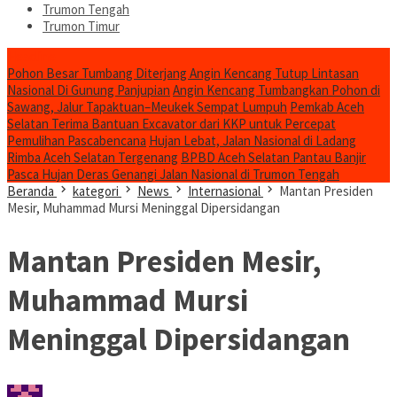
Trumon Tengah
Trumon Timur
Headline
Pohon Besar Tumbang Diterjang Angin Kencang Tutup Lintasan
Nasional Di Gunung Panjupian
Angin Kencang Tumbangkan Pohon di
Sawang, Jalur Tapaktuan–Meukek Sempat Lumpuh
Pemkab Aceh
Selatan Terima Bantuan Excavator dari KKP untuk Percepat
Pemulihan Pascabencana
Hujan Lebat, Jalan Nasional di Ladang
Rimba Aceh Selatan Tergenang
BPBD Aceh Selatan Pantau Banjir
Pasca Hujan Deras Genangi Jalan Nasional di Trumon Tengah
Beranda
kategori
News
Internasional
Mantan Presiden
Mesir, Muhammad Mursi Meninggal Dipersidangan
Mantan Presiden Mesir,
Muhammad Mursi
Meninggal Dipersidangan