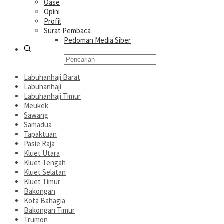
Oase
Opini
Profil
Surat Pembaca
Pedoman Media Siber
Labuhanhaji Barat
Labuhanhaji
Labuhanhaji Timur
Meukek
Sawang
Samadua
Tapaktuan
Pasie Raja
Kluet Utara
Kluet Tengah
Kluet Selatan
Kluet Timur
Bakongan
Kota Bahagia
Bakongan Timur
Trumon