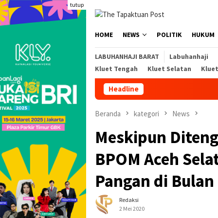
Loncat
tutup
ke
konten
HOME
NEWS
POLITIK
HUKUM
LABUHANHAJI BARAT
Labuhanhaji
Kluet Tengah
Kluet Selatan
Klue
Headline
Aba
Beranda
kategori
News
Meskipun Diteng
BPOM Aceh Selat
Pangan di Bulan
Redaksi
2 Mei 2020