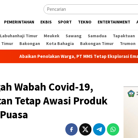
PEMERINTAHAN
EKBIS
SPORT
TEKNO
ENTERTAINMENT
Labuhanhaji Timur
Meukek
Sawang
Samadua
Tapaktuan
t Timur
Bakongan
Kota Bahagia
Bakongan Timur
Trumon
ikan Penolakan Warga, PT MMS Tetap Eksplorasi Emas di Samadu
ah Wabah Covid-19,
an Tetap Awasi Produk
 Puasa