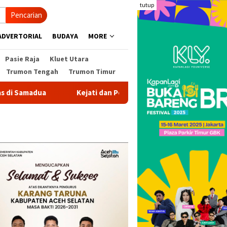
tutup
Pencarian
ADVERTORIAL
BUDAYA
MORE
Pasie Raja
Kluet Utara
Trumon Tengah
Trumon Timur
a
Kejati dan Polda Aceh Usut Pokir Anggota DPRK Aceh Sel