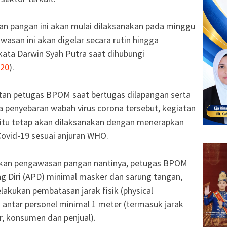
an pangan ini akan mulai dilaksanakan pada minggu
san ini akan digelar secara rutin hingga
 kata Darwin Syah Putra saat dihubungi
020
).
an petugas BPOM saat bertugas dilapangan serta
penyebaran wabah virus corona tersebut, kegiatan
 itu tetap akan dilaksanakan dengan menerapkan
ovid-19 sesuai anjuran WHO.
ukan pengawasan pangan nantinya, petugas BPOM
g Diri (APD) minimal masker dan sarung tangan,
akukan pembatasan jarak fisik (physical
 antar personel minimal 1 meter (termasuk jarak
r, konsumen dan penjual).