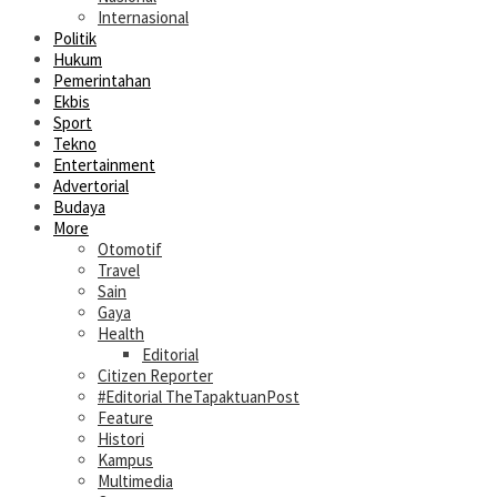
Internasional
Politik
Hukum
Pemerintahan
Ekbis
Sport
Tekno
Entertainment
Advertorial
Budaya
More
Otomotif
Travel
Sain
Gaya
Health
Editorial
Citizen Reporter
#Editorial TheTapaktuanPost
Feature
Histori
Kampus
Multimedia