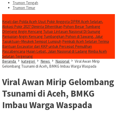
Trumon Tengah
Trumon Timur
Headline
Kejati dan Polda Aceh Usut Pokir Anggota DPRK Aceh Selatan,
Alokasi Pokir 2027 Diminta Dihentikan
Pohon Besar Tumbang
Diterjang Angin Kencang Tutup Lintasan Nasional Di Gunung
Panjupian
Angin Kencang Tumbangkan Pohon di Sawang, Jalur
Tapaktuan–Meukek Sempat Lumpuh
Pemkab Aceh Selatan Terima
Bantuan Excavator dari KKP untuk Percepat Pemulihan
Pascabencana
Hujan Lebat, Jalan Nasional di Ladang Rimba Aceh
Selatan Tergenang
Beranda
kategori
News
Nasional
Viral Awan Mirip
Gelombang Tsunami di Aceh, BMKG Imbau Warga Waspada
Viral Awan Mirip Gelombang
Tsunami di Aceh, BMKG
Imbau Warga Waspada