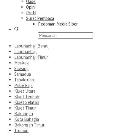
Oase
Opini
Profil
Surat Pembaca
Pedoman Media Siber
Labuhanhaji Barat
Labuhanhaji
Labuhanhaji Timur
Meukek
Sawang
Samadua
Tapaktuan
Pasie Raja
Kluet Utara
Kluet Tengah
Kluet Selatan
Kluet Timur
Bakongan
Kota Bahagia
Bakongan Timur
Trumon