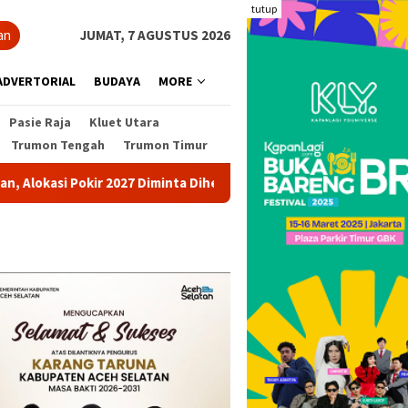
tutup
an
JUMAT, 7 AGUSTUS 2026
ADVERTORIAL
BUDAYA
MORE
Pasie Raja
Kluet Utara
Trumon Tengah
Trumon Timur
kir 2027 Diminta Dihentikan
Pohon Besar Tumbang Diterj