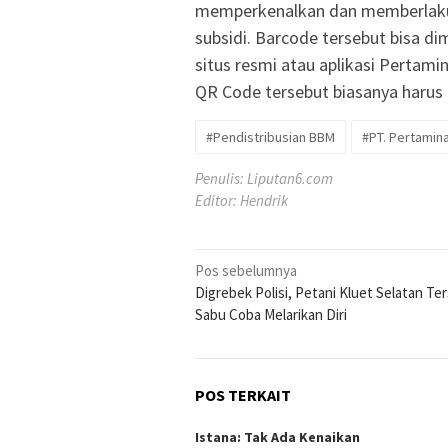
memperkenalkan dan memberlak
subsidi. Barcode tersebut bisa di
situs resmi atau aplikasi Pertam
QR Code tersebut biasanya harus
#Pendistribusian BBM
#PT. Pertamin
Penulis: Liputan6.com
Editor: Hendrik
Navigasi
Pos sebelumnya
Digrebek Polisi, Petani Kluet Selatan Te
pos
Sabu Coba Melarikan Diri
POS TERKAIT
Istana: Tak Ada Kenaikan