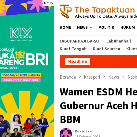
Loncat
tutup
ke
konten
HOME
NEWS
POLITIK
HUKUM
LABUHANHAJI BARAT
Labuhanhaji
Kluet Tengah
Kluet Selatan
Klue
Headline
Kejati 
Beranda
kategori
News
Nasi
Wamen ESDM He
Gubernur Aceh 
BBM
By Redaksi
15 Februari 2025