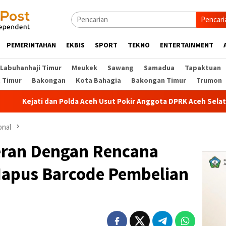
Pencari
PEMERINTAHAN
EKBIS
SPORT
TEKNO
ENTERTAINMENT
Labuhanhaji Timur
Meukek
Sawang
Samadua
Tapaktuan
t Timur
Bakongan
Kota Bahagia
Bakongan Timur
Trumon
dan Polda Aceh Usut Pokir Anggota DPRK Aceh Selatan, Alokasi Po
onal
ran Dengan Rencana
Hapus Barcode Pembelian