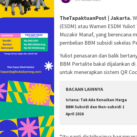
TheTapaktuanPost | Jakarta.
Wa
(ESDM) atau Wamen ESDM Yuliot 
Muzakir Manaf, yang berencana 
pembelian BBM subsidi sekelas Pe
Yuliot penasaran dan balik berta
BBM Pertalite bakal dijalankan di
untuk menerapkan sistem QR Cod
BACAAN LAINNYA
Istana: Tak Ada Kenaikan Harga
BBM Subsidi dan Non-subsidi 1
April 2026
“Itu nanti distribusinya bagaiman