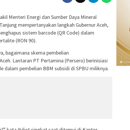
kil Menteri Energi dan Sumber Daya Mineral
Tanjung mempertanyakan langkah Gubernur Aceh,
menghapus sistem barcode (QR Code) dalam
rtalite (RON 90).
nya, bagaimana skema pembelian
 Aceh. Lantaran PT Pertamina (Persero) berinisiasi
e dalam pembelian BBM subsidi di SPBU miliknya.
a?” kata Yuliot singkat saat ditemui di Kantor