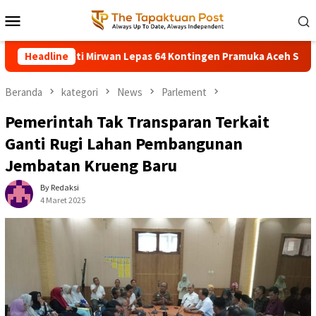
Loncat
Menu
ke
Mobile
konten
Bupati Mirwan Lepas 64 Kontingen Pramuka Aceh Selatan ke Jam
Headline
Beranda
kategori
News
Parlement
Pemerintah Tak Transparan Terkait
Ganti Rugi Lahan Pembangunan
Jembatan Krueng Baru
By Redaksi
4 Maret 2025