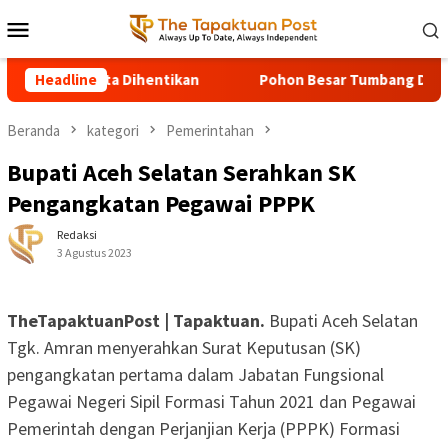
Loncat
Menu
ke
Mobile
konten
 2027 Diminta Dihentikan
Headline
Pohon Besar Tumbang Diterjang 
Beranda
kategori
Pemerintahan
Bupati Aceh Selatan Serahkan SK
Pengangkatan Pegawai PPPK
Redaksi
3 Agustus 2023
TheTapaktuanPost | Tapaktuan.
Bupati Aceh Selatan
Tgk. Amran menyerahkan Surat Keputusan (SK)
pengangkatan pertama dalam Jabatan Fungsional
Pegawai Negeri Sipil Formasi Tahun 2021 dan Pegawai
Pemerintah dengan Perjanjian Kerja (PPPK) Formasi