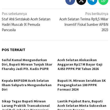
Navigasi
Pos sebelumnya
Pos berikutnya
Staf Ahli Setdakab Aceh Selatan
Aceh Selatan Terima Rp9,5 Miliar
pos
Hadiri Muscab IX Pemuda
Insentif Fiskal Sumber APBN
Pancasila
2023
POS TERKAIT
Saiful Kamal Mengundurkan
Aceh Selatan Alokasikan
Diri, Bupati Mirwan Tunjuk Skar
Anggaran Rp17 M Bayar Gaji
Fharaby Jadi Plt. Kadis PUPR
4.053 PPPK PW Tahun 2026
Kepala BKPSDM Aceh Selatan
Bupati H. Mirwan Serahkan SK
Ilham Sahputra Mengundurkan
Pengangkatan 100 PPPK
Diri
Formasi 2024
Sikap Tegas Bupati Mirwan
Lantik Pejabat Baru, Bupati
Larang Praktik Transaksional
Aceh Selatan Minta Sukseskan
Jual Beli Jabatan Diapresiasi
Program Basaga