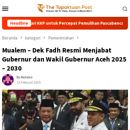
Loncat
Menu
ke
Mobile
konten
Percepat Pemulihan Pascabencana
Headline
Hujan Lebat, Jalan Na
Beranda
kategori
Pemerintahan
Mualem – Dek Fadh Resmi Menjabat
Gubernur dan Wakil Gubernur Aceh 2025
– 2030
By Redaksi
12 Februari 2025