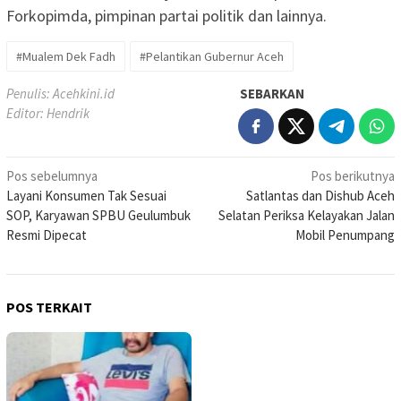
Forkopimda, pimpinan partai politik dan lainnya.
#Mualem Dek Fadh
#Pelantikan Gubernur Aceh
Penulis: Acehkini.id
SEBARKAN
Editor: Hendrik
Navigasi
Pos sebelumnya
Pos berikutnya
Layani Konsumen Tak Sesuai
Satlantas dan Dishub Aceh
pos
SOP, Karyawan SPBU Geulumbuk
Selatan Periksa Kelayakan Jalan
Resmi Dipecat
Mobil Penumpang
POS TERKAIT