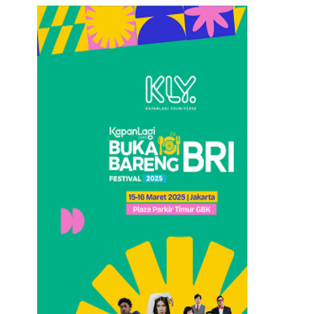
Loncat
ke
konten