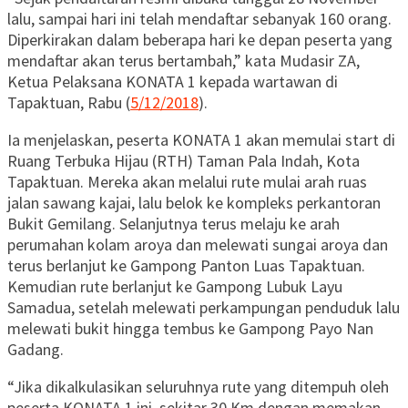
lalu, sampai hari ini telah mendaftar sebanyak 160 orang.
Diperkirakan dalam beberapa hari ke depan peserta yang
mendaftar akan terus bertambah,” kata Mudasir ZA,
Ketua Pelaksana KONATA 1 kepada wartawan di
Tapaktuan, Rabu (
5/12/2018
).
Ia menjelaskan, peserta KONATA 1 akan memulai start di
Ruang Terbuka Hijau (RTH) Taman Pala Indah, Kota
Tapaktuan. Mereka akan melalui rute mulai arah ruas
jalan sawang kajai, lalu belok ke kompleks perkantoran
Bukit Gemilang. Selanjutnya terus melaju ke arah
perumahan kolam aroya dan melewati sungai aroya dan
terus berlanjut ke Gampong Panton Luas Tapaktuan.
Kemudian rute berlanjut ke Gampong Lubuk Layu
Samadua, setelah melewati perkampungan penduduk lalu
melewati bukit hingga tembus ke Gampong Payo Nan
Gadang.
“Jika dikalkulasikan seluruhnya rute yang ditempuh oleh
peserta KONATA 1 ini, sekitar 30 Km dengan memakan