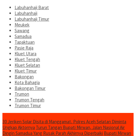
Labuhanhaji Barat
Labuhanhaji
Labuhanhaji Timur
Meukek
Sawang
Samadua
Tapaktuan
Pasie Raja
Kluet Utara
Kluet Tengah
Kluet Selatan
Kluet Timur
Bakongan
Kota Bahagia
Bakongan Timur
Trumon
Trumon Tengah
Trumon Timur
Headline
30 Jeriken Solar Disita di Manggamat, Polres Aceh Selatan Diminta
Ungkap Aktornya
Turun Tangan Bupati Mirwan, Jalan Nasional Air
Dingin Samadua Yang Rusak Parah Akhirnya Diperbaiki
Bupati Mirwan