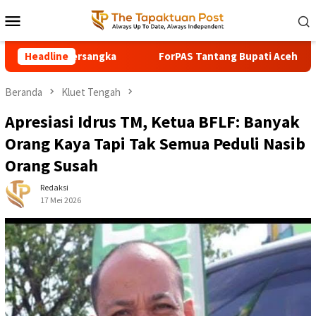
Loncat
Menu
ke
Mobile
konten
 Tersangka
Headline
ForPAS Tantang Bupati Aceh Selatan: Evaluas
Beranda
Kluet Tengah
Apresiasi Idrus TM, Ketua BFLF: Banyak
Orang Kaya Tapi Tak Semua Peduli Nasib
Orang Susah
Redaksi
17 Mei 2026