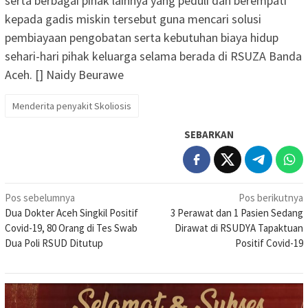
serta berbagai pihak lainnya yang peduli dan berempati
kepada gadis miskin tersebut guna mencari solusi
pembiayaan pengobatan serta kebutuhan biaya hidup
sehari-hari pihak keluarga selama berada di RSUZA Banda
Aceh. [] Naidy Beurawe
Menderita penyakit Skoliosis
SEBARKAN
Navigasi
Pos sebelumnya
Pos berikutnya
Dua Dokter Aceh Singkil Positif
3 Perawat dan 1 Pasien Sedang
pos
Covid-19, 80 Orang di Tes Swab
Dirawat di RSUDYA Tapaktuan
Dua Poli RSUD Ditutup
Positif Covid-19