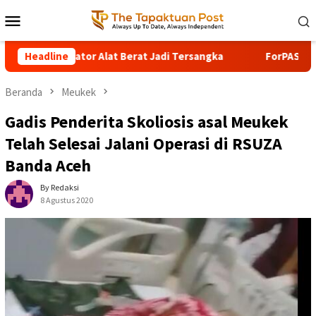
Loncat
Menu
ke
Mobile
konten
or Alat Berat Jadi Tersangka
Headline
ForPAS Tantang Bupati Aceh
Beranda
Meukek
Gadis Penderita Skoliosis asal Meukek
Telah Selesai Jalani Operasi di RSUZA
Banda Aceh
By Redaksi
8 Agustus 2020