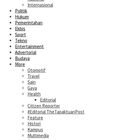
Internasional
Politik
Hukum
Pemerintahan
Ekbis
Sport
Tekno
Entertainment
Advertorial
Budaya
More
Otomotif
Travel
Sain
Gaya
Health
Editorial
Citizen Reporter
#Editorial TheTapaktuanPost
Feature
Histori
Kampus
Multimedia