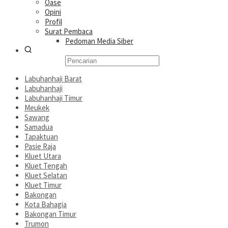
Oase
Opini
Profil
Surat Pembaca
Pedoman Media Siber
Labuhanhaji Barat
Labuhanhaji
Labuhanhaji Timur
Meukek
Sawang
Samadua
Tapaktuan
Pasie Raja
Kluet Utara
Kluet Tengah
Kluet Selatan
Kluet Timur
Bakongan
Kota Bahagia
Bakongan Timur
Trumon