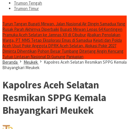
Trumon Tengah
Trumon Timur
Headline
Turun Tangan Bupati Mirwan, Jalan Nasional Air Dingin Samadua Yang
Rusak Parah Akhirnya Diperbaiki
Bupati Mirwan Lepas 64 Kontingen
Pramuka Aceh Selatan ke Jamnas XII di Cibubur
Abaikan Penolakan
Warga, PT MMS Tetap Eksplorasi Emas di Samadua
Kejati dan Polda
Aceh Usut Pokir Anggota DPRK Aceh Selatan, Alokasi Pokir 2027
Diminta Dihentikan
Pohon Besar Tumbang Diterjang Angin Kencang
Tutup Lintasan Nasional Di Gunung Panjupian
Beranda
Meukek
Kapolres Aceh Selatan Resmikan SPPG Kemala
Bhayangkari Meukek
Kapolres Aceh Selatan
Resmikan SPPG Kemala
Bhayangkari Meukek