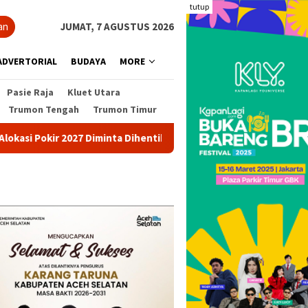
tutup
an
JUMAT, 7 AGUSTUS 2026
ADVERTORIAL
BUDAYA
MORE
Pasie Raja
Kluet Utara
Trumon Tengah
Trumon Timur
okir 2027 Diminta Dihentikan
Pohon Besar Tumbang Diterj