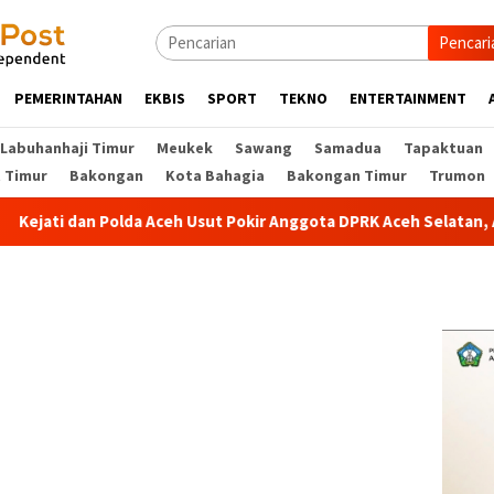
Pencari
PEMERINTAHAN
EKBIS
SPORT
TEKNO
ENTERTAINMENT
Labuhanhaji Timur
Meukek
Sawang
Samadua
Tapaktuan
t Timur
Bakongan
Kota Bahagia
Bakongan Timur
Trumon
 dan Polda Aceh Usut Pokir Anggota DPRK Aceh Selatan, Alokasi P