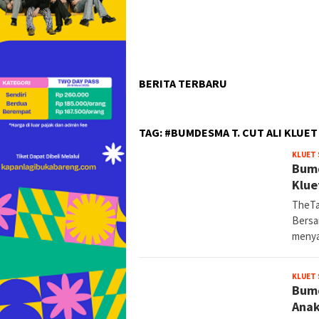
BERITA TERBARU
TAG:
#BUMDESMA T. CUT ALI KLUET
KLUET 
Bumd
Klue
TheTa
Bersa
menya
KLUET 
Bumd
Anak