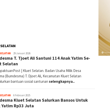
 SELATAN
Redaksi
SELATAN
29 Januari 2026
esma T. Tjoet Ali Santuni 114 Anak Yatim Se-
t Selatan
paktuanPost | Kluet Selatan. Badan Usaha Milik Desa
ma (Bumdesma) T. Djoet Ali, Kecamatan Kluet Selatan
lurkan bantuan sosial santunan
selengkapnya..
Redaksi
SELATAN
6 Februari 2025
esma Kluet Selatan Salurkan Bansos Untuk
 Yatim Rp33 Juta