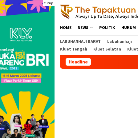
Loncat
tutup
ke
konten
HOME
NEWS
POLITIK
HUKUM
LABUHANHAJI BARAT
Labuhanhaji
Kluet Tengah
Kluet Selatan
Klue
Headline
Kejati