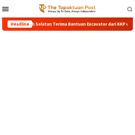
Loncat
Menu
ke
Mobile
konten
atan Terima Bantuan Excavator dari KKP untuk Percepat Pemuli
Headline