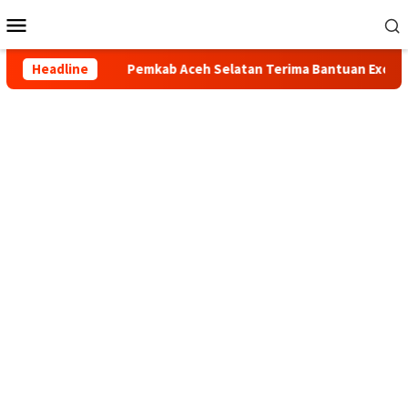
Loncat
Menu
ke
Mobile
konten
Headline
Pemkab Aceh Selatan Terima Bantuan Excavator dari