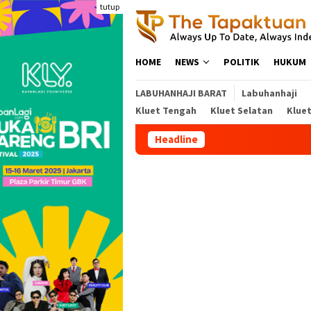
Loncat
tutup
ke
konten
HOME
NEWS
POLITIK
HUKUM
LABUHANHAJI BARAT
Labuhanhaji
Kluet Tengah
Kluet Selatan
Klue
Headline