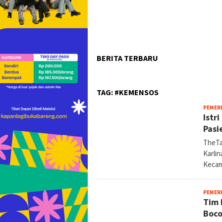
BERITA TERBARU
TAG:
#KEMENSOS
PEMER
Istr
Pasi
TheTa
Karli
Kecam
PEMER
Tim 
Boco