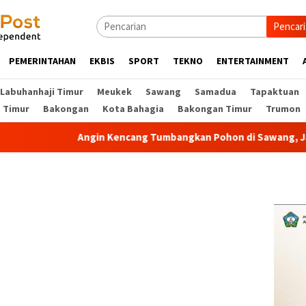
Pencar
PEMERINTAHAN
EKBIS
SPORT
TEKNO
ENTERTAINMENT
Labuhanhaji Timur
Meukek
Sawang
Samadua
Tapaktuan
t Timur
Bakongan
Kota Bahagia
Bakongan Timur
Trumon
Angin Kencang Tumbangkan Pohon di Sawang, Jalur Ta