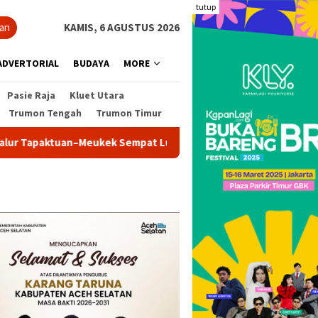
tutup
ian
KAMIS, 6 AGUSTUS 2026
ADVERTORIAL
BUDAYA
MORE
Pasie Raja
Kluet Utara
Trumon Tengah
Trumon Timur
paktuan–Meukek Sempat Lumpuh
Pemkab Aceh Selatan Te