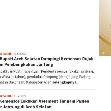
Redaksi
INTAHAN
28 Juli 2023
i Bupati Aceh Selatan Dampingi Kemensos Rujuk
en Pembengkakan Jantung
paktuanPost | Tapaktuan. Penderita pembengkakan jantung,
na Wilda ( 1 tahun), penduduk Gampong (desa) Ujung Padang,
atan Bakongan, Kabupaten Aceh
selengkapnya..
Redaksi
INTAHAN
9 Juni 2023
Kemensos Lakukan Asesment Tangani Pasien
r Jantung di Aceh Selatan