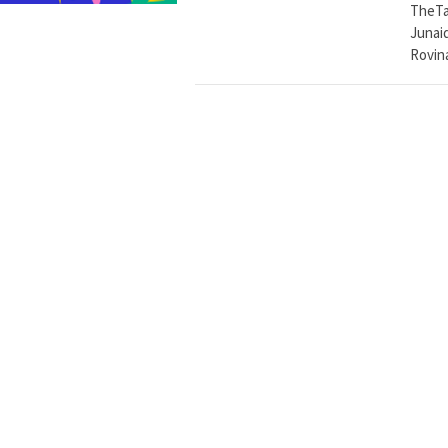
TheTa
Junai
Rovin