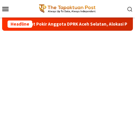
Loncat
Menu
ke
Mobile
konten
lda Aceh Usut Pokir Anggota DPRK Aceh Selatan, Alokasi Pokir 20
Headline