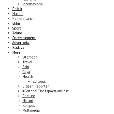
Internasional
Politik
Hukum
Pemerintahan
Ekbis
Sport
Tekno
Entertainment
Advertorial
Budaya
More
Otomotif
Travel
Sain
Gaya
Health
Editorial
Citizen Reporter
#Editorial TheTapaktuanPost
Feature
Histori
Kampus
Multimedia