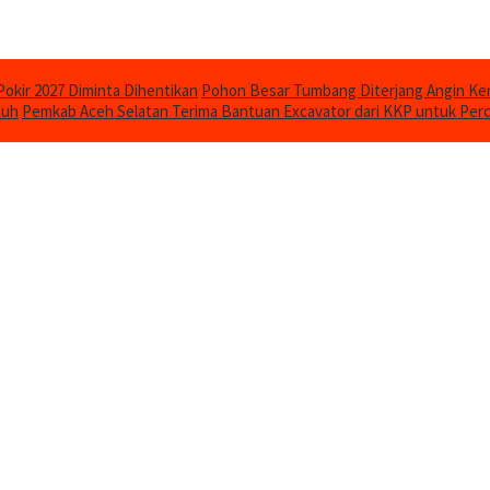
Pokir 2027 Diminta Dihentikan
Pohon Besar Tumbang Diterjang Angin Ken
puh
Pemkab Aceh Selatan Terima Bantuan Excavator dari KKP untuk Per