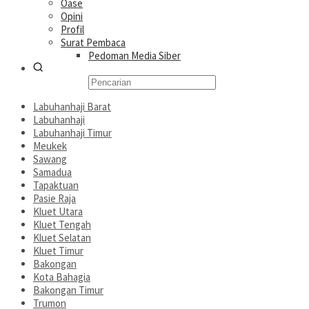
Oase
Opini
Profil
Surat Pembaca
Pedoman Media Siber
Labuhanhaji Barat
Labuhanhaji
Labuhanhaji Timur
Meukek
Sawang
Samadua
Tapaktuan
Pasie Raja
Kluet Utara
Kluet Tengah
Kluet Selatan
Kluet Timur
Bakongan
Kota Bahagia
Bakongan Timur
Trumon