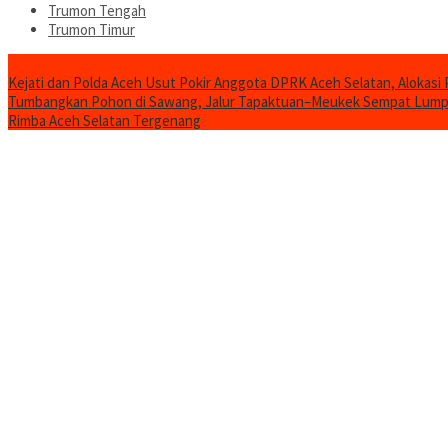
Trumon Tengah
Trumon Timur
Headline
Kejati dan Polda Aceh Usut Pokir Anggota DPRK Aceh Selatan, Alokasi 
Tumbangkan Pohon di Sawang, Jalur Tapaktuan–Meukek Sempat Lum
Rimba Aceh Selatan Tergenang