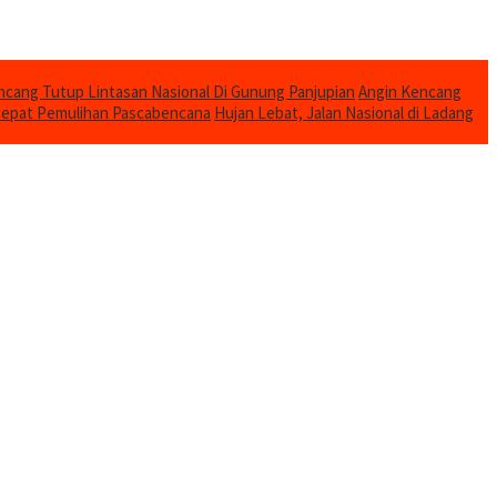
cang Tutup Lintasan Nasional Di Gunung Panjupian
Angin Kencang
cepat Pemulihan Pascabencana
Hujan Lebat, Jalan Nasional di Ladang