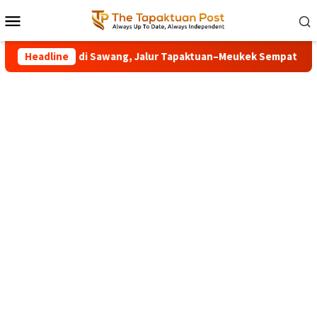
Loncat
Menu
ke
Mobile
konten
ngkan Pohon di Sawang, Jalur Tapaktuan–Meukek Sempat Lum
Headline