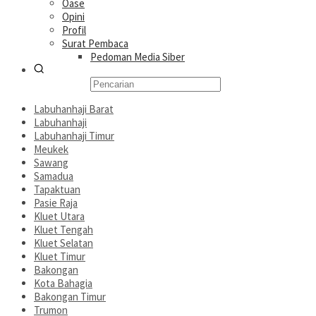
Oase
Opini
Profil
Surat Pembaca
Pedoman Media Siber
Labuhanhaji Barat
Labuhanhaji
Labuhanhaji Timur
Meukek
Sawang
Samadua
Tapaktuan
Pasie Raja
Kluet Utara
Kluet Tengah
Kluet Selatan
Kluet Timur
Bakongan
Kota Bahagia
Bakongan Timur
Trumon