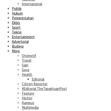
Internasional
Politik
Hukum
Pemerintahan
Ekbis
Sport
Tekno
Entertainment
Advertorial
Budaya
More
Otomotif
Travel
Sain
Gaya
Health
Editorial
Citizen Reporter
#Editorial TheTapaktuanPost
Feature
Histori
Kampus
Multimedia