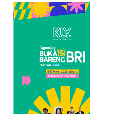
Loncat
ke
konten