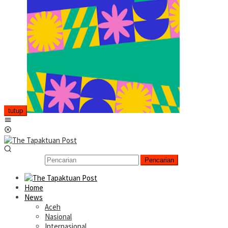
tutup
Menu
Mobile
Pencarian
Home
News
Aceh
Nasional
Internasional