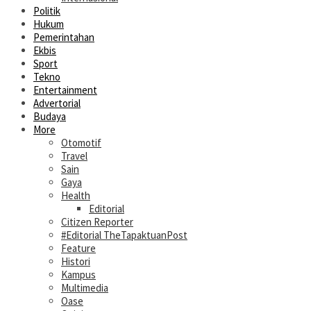
Politik
Hukum
Pemerintahan
Ekbis
Sport
Tekno
Entertainment
Advertorial
Budaya
More
Otomotif
Travel
Sain
Gaya
Health
Editorial
Citizen Reporter
#Editorial TheTapaktuanPost
Feature
Histori
Kampus
Multimedia
Oase