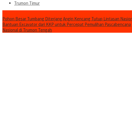
Trumon Timur
Headline
Pohon Besar Tumbang Diterjang Angin Kencang Tutup Lintasan Nasion
Bantuan Excavator dari KKP untuk Percepat Pemulihan Pascabencana
Nasional di Trumon Tengah