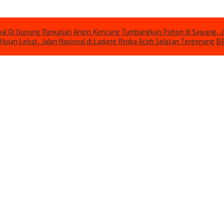
al Di Gunung Panjupian
Angin Kencang Tumbangkan Pohon di Sawang, 
Hujan Lebat, Jalan Nasional di Ladang Rimba Aceh Selatan Tergenang
BP