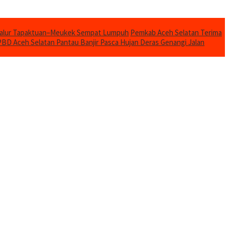
Jalur Tapaktuan–Meukek Sempat Lumpuh
Pemkab Aceh Selatan Terima
BD Aceh Selatan Pantau Banjir Pasca Hujan Deras Genangi Jalan