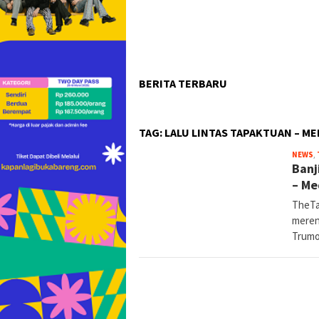
BERITA TERBARU
TAG:
LALU LINTAS TAPAKTUAN – M
NEWS
,
Banj
– Me
TheTa
meren
Trumo