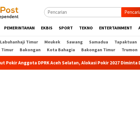
Pencari
PEMERINTAHAN
EKBIS
SPORT
TEKNO
ENTERTAINMENT
Labuhanhaji Timur
Meukek
Sawang
Samadua
Tapaktuan
t Timur
Bakongan
Kota Bahagia
Bakongan Timur
Trumon
okir Anggota DPRK Aceh Selatan, Alokasi Pokir 2027 Diminta Dihe