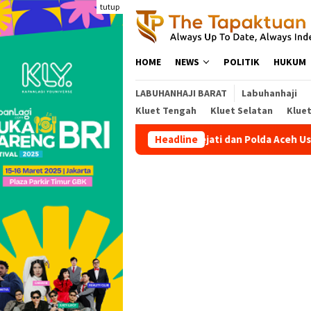
Loncat
tutup
ke
konten
HOME
NEWS
POLITIK
HUKUM
LABUHANHAJI BARAT
Labuhanhaji
Kluet Tengah
Kluet Selatan
Klue
Headline
Kejati dan Polda Aceh Usut P