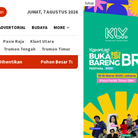
tutup
an
JUMAT, 7 AGUSTUS 2026
ADVERTORIAL
BUDAYA
MORE
Pasie Raja
Kluet Utara
Trumon Tengah
Trumon Timur
ntikan
Pohon Besar Tumbang Diterjang Angin Kencang Tut