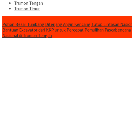
Trumon Tengah
Trumon Timur
Headline
Pohon Besar Tumbang Diterjang Angin Kencang Tutup Lintasan Nasion
Bantuan Excavator dari KKP untuk Percepat Pemulihan Pascabencana
Nasional di Trumon Tengah