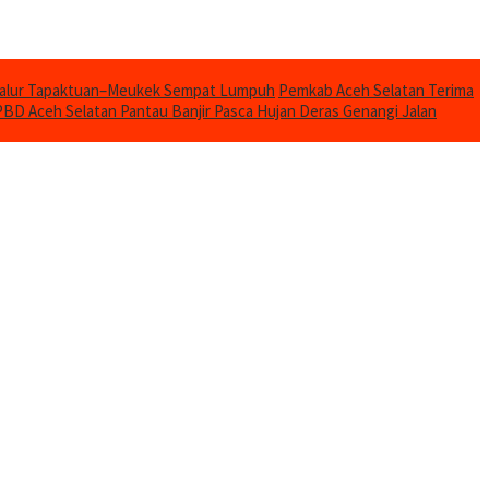
Jalur Tapaktuan–Meukek Sempat Lumpuh
Pemkab Aceh Selatan Terima
BD Aceh Selatan Pantau Banjir Pasca Hujan Deras Genangi Jalan