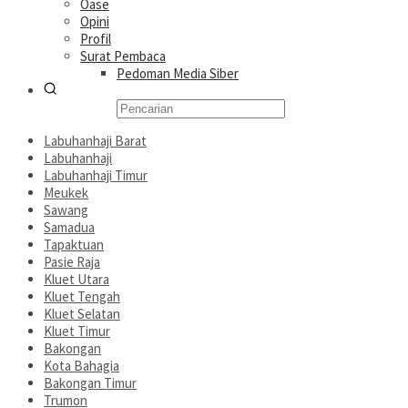
Oase
Opini
Profil
Surat Pembaca
Pedoman Media Siber
Labuhanhaji Barat
Labuhanhaji
Labuhanhaji Timur
Meukek
Sawang
Samadua
Tapaktuan
Pasie Raja
Kluet Utara
Kluet Tengah
Kluet Selatan
Kluet Timur
Bakongan
Kota Bahagia
Bakongan Timur
Trumon