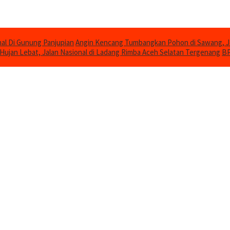
al Di Gunung Panjupian
Angin Kencang Tumbangkan Pohon di Sawang, 
Hujan Lebat, Jalan Nasional di Ladang Rimba Aceh Selatan Tergenang
BP