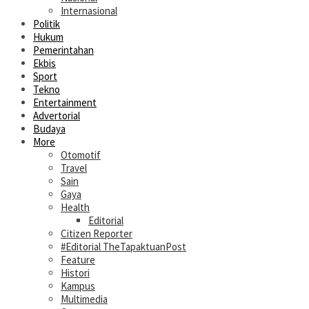
Internasional
Politik
Hukum
Pemerintahan
Ekbis
Sport
Tekno
Entertainment
Advertorial
Budaya
More
Otomotif
Travel
Sain
Gaya
Health
Editorial
Citizen Reporter
#Editorial TheTapaktuanPost
Feature
Histori
Kampus
Multimedia