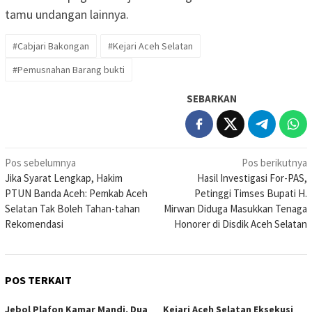
tamu undangan lainnya.
#Cabjari Bakongan
#Kejari Aceh Selatan
#Pemusnahan Barang bukti
SEBARKAN
Navigasi
Pos sebelumnya
Pos berikutnya
Jika Syarat Lengkap, Hakim
Hasil Investigasi For-PAS,
pos
PTUN Banda Aceh: Pemkab Aceh
Petinggi Timses Bupati H.
Selatan Tak Boleh Tahan-tahan
Mirwan Diduga Masukkan Tenaga
Rekomendasi
Honorer di Disdik Aceh Selatan
POS TERKAIT
Jebol Plafon Kamar Mandi, Dua
Kejari Aceh Selatan Eksekusi