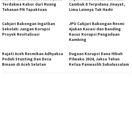
Terdakwa Kabur dari Ruang
Cambuk 8 Terpidana Jinayat,
Tahanan PN Tapaktuan
Lima Lainnya Tak Hadir
Cabjari Bakongan Ingatkan
JPU Cabjari Bakongan Resmi
Sekolah: Jangan Korupsi
Ajukan Kasasi dan Banding
Proyek Revitalisasi
Kasus Korupsi Pengadaan
Kambing
Kajati Aceh Resmikan Adhyaksa
Dugaan Korupsi Dana Hibah
Peduli Stunting Dan Desa
Pilwako 2024, Jaksa Tahan
Binaan di Aceh Selatan
Ketua Panwaslih Subulussalam