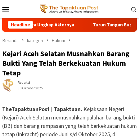
Loncat
Menu
ke
Mobile
konten
latan Diminta Ungkap Aktornya
Headline
Turun Tangan Bupati Mirwa
Beranda
kategori
Hukum
Kejari Aceh Selatan Musnahkan Barang
Bukti Yang Telah Berkekuatan Hukum
Tetap
Redaksi
30 Oktober 2025
TheTapaktuanPost | Tapaktuan.
Kejaksaan Negeri
(Kejari) Aceh Selatan memusnahkan puluhan barang bukti
(BB) dan barang rampasan yang telah berkekuatan hukum
tetap (Inkracht) periode Juni s/d Oktober 2025, di