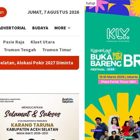
tutup
an
JUMAT, 7 AGUSTUS 2026
ADVERTORIAL
BUDAYA
MORE
Pasie Raja
Kluet Utara
Trumon Tengah
Trumon Timur
kasi Pokir 2027 Diminta Dihentikan
Pohon Besar Tumbang