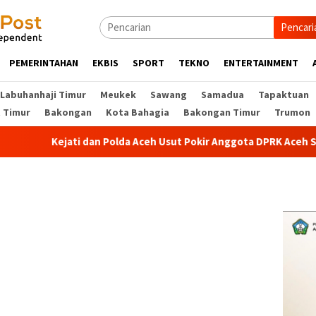
Pencari
PEMERINTAHAN
EKBIS
SPORT
TEKNO
ENTERTAINMENT
Labuhanhaji Timur
Meukek
Sawang
Samadua
Tapaktuan
t Timur
Bakongan
Kota Bahagia
Bakongan Timur
Trumon
Kejati dan Polda Aceh Usut Pokir Anggota DPRK Aceh Selatan, Alo