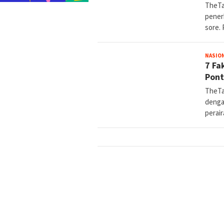
TheTa
pener
sore.
NASIO
7 Fa
Pont
TheTa
denga
perai