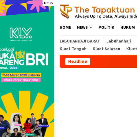
Loncat
tutup
ke
konten
HOME
NEWS
POLITIK
HUKUM
LABUHANHAJI BARAT
Labuhanhaji
Kluet Tengah
Kluet Selatan
Klue
Headline