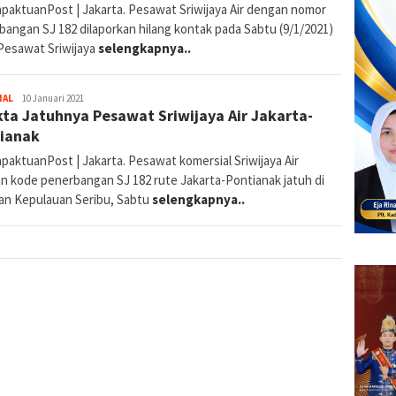
paktuanPost | Jakarta. Pesawat Sriwijaya Air dengan nomor
bangan SJ 182 dilaporkan hilang kontak pada Sabtu (9/1/2021)
 Pesawat Sriwijaya
selengkapnya..
By
NAL
10 Januari 2021
kta Jatuhnya Pesawat Sriwijaya Air Jakarta-
Redaksi
ianak
paktuanPost | Jakarta. Pesawat komersial Sriwijaya Air
n kode penerbangan SJ 182 rute Jakarta-Pontianak jatuh di
ran Kepulauan Seribu, Sabtu
selengkapnya..