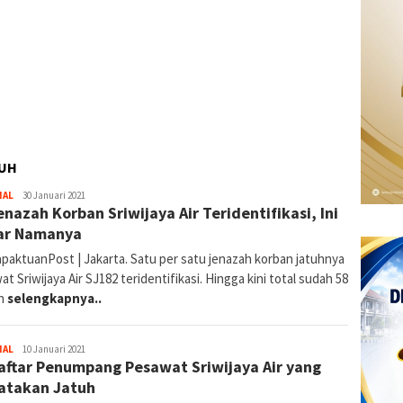
TUH
By
NAL
30 Januari 2021
enazah Korban Sriwijaya Air Teridentifikasi, Ini
Redaksi
ar Namanya
paktuanPost | Jakarta. Satu per satu jenazah korban jatuhnya
t Sriwijaya Air SJ182 teridentifikasi. Hingga kini total sudah 58
an
selengkapnya..
By
NAL
10 Januari 2021
Daftar Penumpang Pesawat Sriwijaya Air yang
Redaksi
atakan Jatuh