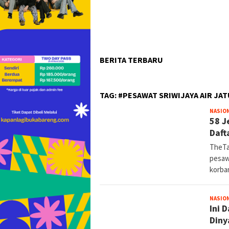
BERITA TERBARU
TAG:
#PESAWAT SRIWIJAYA AIR JA
NASIO
58 J
Daft
TheTa
pesawa
korb
NASIO
Ini 
Diny