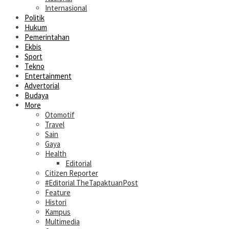
Internasional
Politik
Hukum
Pemerintahan
Ekbis
Sport
Tekno
Entertainment
Advertorial
Budaya
More
Otomotif
Travel
Sain
Gaya
Health
Editorial
Citizen Reporter
#Editorial TheTapaktuanPost
Feature
Histori
Kampus
Multimedia