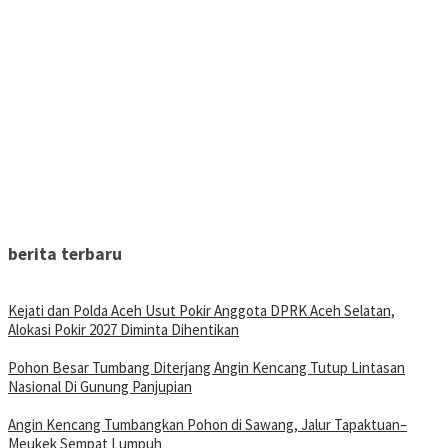
berita terbaru
Kejati dan Polda Aceh Usut Pokir Anggota DPRK Aceh Selatan,
Alokasi Pokir 2027 Diminta Dihentikan
Pohon Besar Tumbang Diterjang Angin Kencang Tutup Lintasan
Nasional Di Gunung Panjupian
Angin Kencang Tumbangkan Pohon di Sawang, Jalur Tapaktuan–
Meukek Sempat Lumpuh