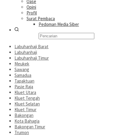
Oase
Opini
Profil
Surat Pembaca
Pedoman Media Siber
Labuhanhaji Barat
Labuhanhaji
Labuhanhaji Timur
Meukek
Sawang
Samadua
Tapaktuan
Pasie Raja
Kluet Utara
Kluet Tengah
Kluet Selatan
Kluet Timur
Bakongan
Kota Bahagia
Bakongan Timur
Trumon