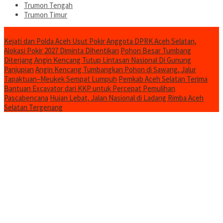
Trumon Tengah
Trumon Timur
Headline
Kejati dan Polda Aceh Usut Pokir Anggota DPRK Aceh Selatan,
Alokasi Pokir 2027 Diminta Dihentikan
Pohon Besar Tumbang
Diterjang Angin Kencang Tutup Lintasan Nasional Di Gunung
Panjupian
Angin Kencang Tumbangkan Pohon di Sawang, Jalur
Tapaktuan–Meukek Sempat Lumpuh
Pemkab Aceh Selatan Terima
Bantuan Excavator dari KKP untuk Percepat Pemulihan
Pascabencana
Hujan Lebat, Jalan Nasional di Ladang Rimba Aceh
Selatan Tergenang