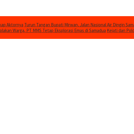
gkap Aktornya
Turun Tangan Bupati Mirwan, Jalan Nasional Air Dingin Sam
olakan Warga, PT MMS Tetap Eksplorasi Emas di Samadua
Kejati dan Pol