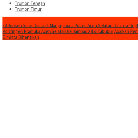
Trumon Tengah
Trumon Timur
Headline
30 Jeriken Solar Disita di Manggamat, Polres Aceh Selatan Diminta Un
Kontingen Pramuka Aceh Selatan ke Jamnas XII di Cibubur
Abaikan Pen
Diminta Dihentikan