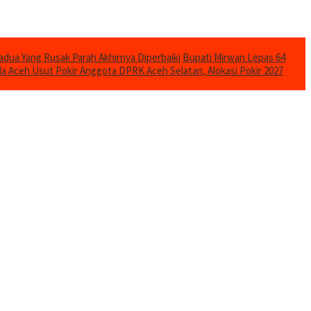
adua Yang Rusak Parah Akhirnya Diperbaiki
Bupati Mirwan Lepas 64
da Aceh Usut Pokir Anggota DPRK Aceh Selatan, Alokasi Pokir 2027