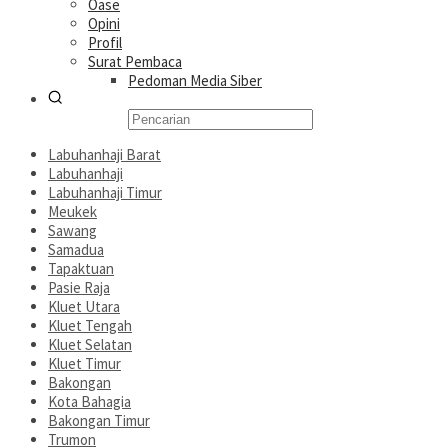
Oase
Opini
Profil
Surat Pembaca
Pedoman Media Siber
Labuhanhaji Barat
Labuhanhaji
Labuhanhaji Timur
Meukek
Sawang
Samadua
Tapaktuan
Pasie Raja
Kluet Utara
Kluet Tengah
Kluet Selatan
Kluet Timur
Bakongan
Kota Bahagia
Bakongan Timur
Trumon