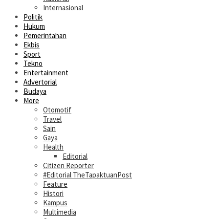
Internasional
Politik
Hukum
Pemerintahan
Ekbis
Sport
Tekno
Entertainment
Advertorial
Budaya
More
Otomotif
Travel
Sain
Gaya
Health
Editorial
Citizen Reporter
#Editorial TheTapaktuanPost
Feature
Histori
Kampus
Multimedia