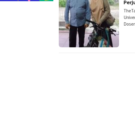
Perj
TheTa
Unive
Dosen