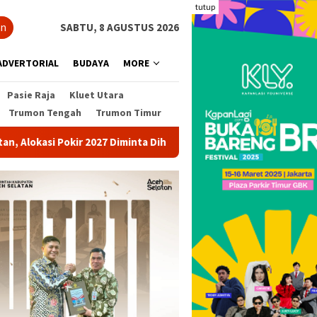
tutup
an
SABTU, 8 AGUSTUS 2026
ADVERTORIAL
BUDAYA
MORE
Pasie Raja
Kluet Utara
Trumon Tengah
Trumon Timur
Pokir 2027 Diminta Dihentikan
Pohon Besar Tumbang Dite