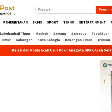
Pencari
PEMERINTAHAN
EKBIS
SPORT
TEKNO
ENTERTAINMENT
Labuhanhaji Timur
Meukek
Sawang
Samadua
Tapaktuan
t Timur
Bakongan
Kota Bahagia
Bakongan Timur
Trumon
i dan Polda Aceh Usut Pokir Anggota DPRK Aceh Selatan, Alokasi 