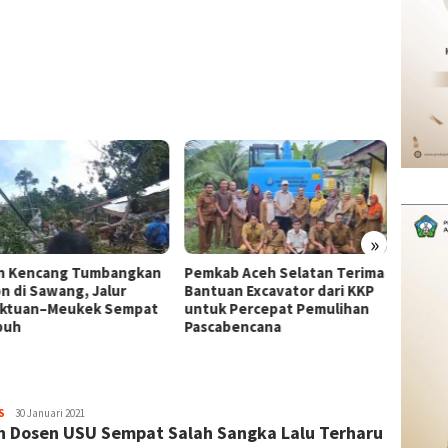
»
n Kencang Tumbangkan
Pemkab Aceh Selatan Terima
Hujan 
n di Sawang, Jalur
Bantuan Excavator dari KKP
di Lad
ktuan–Meukek Sempat
untuk Percepat Pemulihan
Selat
puh
Pascabencana
By
S
30 Januari 2021
h Dosen USU Sempat Salah Sangka Lalu Terharu
Redaksi