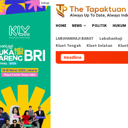
Loncat
tutup
ke
konten
HOME
NEWS
POLITIK
HUKUM
LABUHANHAJI BARAT
Labuhanhaji
Kluet Tengah
Kluet Selatan
Klue
Headline
Kejat