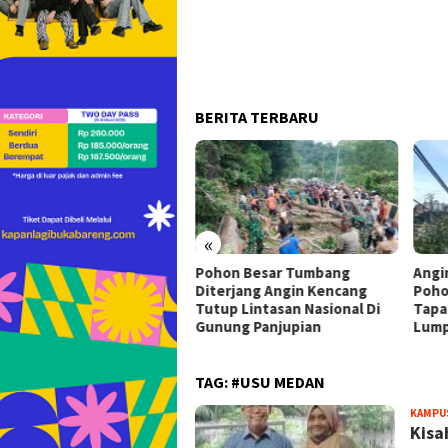
BERITA TERBARU
«
ati dan Polda Aceh Usut
Pohon Besar Tumbang
Angi
ir Anggota DPRK Aceh
Diterjang Angin Kencang
Poho
atan, Alokasi Pokir 2027
Tutup Lintasan Nasional Di
Tapa
inta Dihentikan
Gunung Panjupian
Lum
TAG:
#USU MEDAN
KAMPU
Kisa