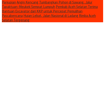
Panjupian
Angin Kencang Tumbangkan Pohon di Sawang, Jalur
Tapaktuan–Meukek Sempat Lumpuh
Pemkab Aceh Selatan Terima
Bantuan Excavator dari KKP untuk Percepat Pemulihan
Pascabencana
Hujan Lebat, Jalan Nasional di Ladang Rimba Aceh
Selatan Tergenang