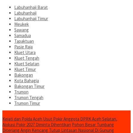
Labuhanhaji Barat
Labuhanhaji
Labuhanhaji Timur
Meukek
Sawang
Samadua
Tapaktuan
Pasie Raja
Kluet Utara
Kluet Tengah
Kluet Selatan
Kluet Timur
Bakongan
Kota Bahagia
Bakongan Timur
Trumon
Trumon Tengah
Trumon Timur
Headline
Kejati dan Polda Aceh Usut Pokir Anggota DPRK Aceh Selatan,
Alokasi Pokir 2027 Diminta Dihentikan
Pohon Besar Tumbang
Diterjang Angin Kencang Tutup Lintasan Nasional Di Gunung