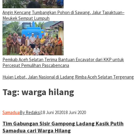
Angin Kencang Tumbangkan Pohon di Sawang, Jalur Tapaktuan–
Meukek Sempat Lumpuh
Pemkab Aceh Selatan Terima Bantuan Excavator dari KKP untuk
Percepat Pemulihan Pascabencana
Hujan Lebat, Jalan Nasional di Ladang Rimba Aceh Selatan Tergenang
Tag:
warga hilang
Samadua
By Redaksi
18 Juni 2020
18 Juni 2020
Tim Gabungan Sisir Gampong Ladang Kasik Putih
Samadua cari Warga Hilang