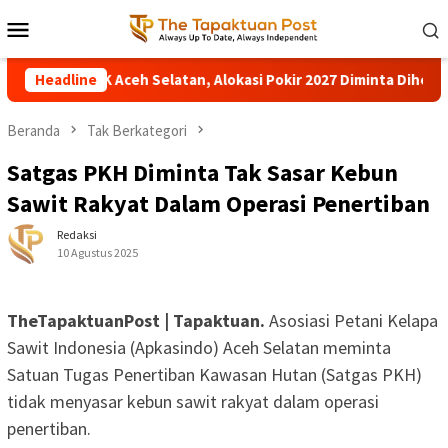
Loncat
Menu
ke
Mobile
konten
nggota DPRK Aceh Selatan, Alokasi Pokir 2027 Diminta Dihentikan
Headline
Beranda
Tak Berkategori
Satgas PKH Diminta Tak Sasar Kebun
Sawit Rakyat Dalam Operasi Penertiban
Redaksi
10 Agustus 2025
TheTapaktuanPost | Tapaktuan.
Asosiasi Petani Kelapa
Sawit Indonesia (Apkasindo) Aceh Selatan meminta
Satuan Tugas Penertiban Kawasan Hutan (Satgas PKH)
tidak menyasar kebun sawit rakyat dalam operasi
penertiban.