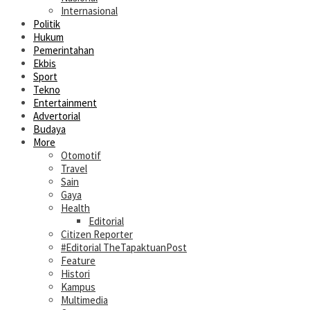
Internasional
Politik
Hukum
Pemerintahan
Ekbis
Sport
Tekno
Entertainment
Advertorial
Budaya
More
Otomotif
Travel
Sain
Gaya
Health
Editorial
Citizen Reporter
#Editorial TheTapaktuanPost
Feature
Histori
Kampus
Multimedia