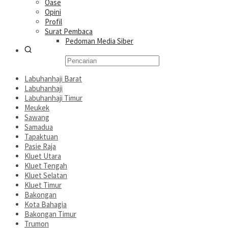
Oase
Opini
Profil
Surat Pembaca
Pedoman Media Siber
Labuhanhaji Barat
Labuhanhaji
Labuhanhaji Timur
Meukek
Sawang
Samadua
Tapaktuan
Pasie Raja
Kluet Utara
Kluet Tengah
Kluet Selatan
Kluet Timur
Bakongan
Kota Bahagia
Bakongan Timur
Trumon