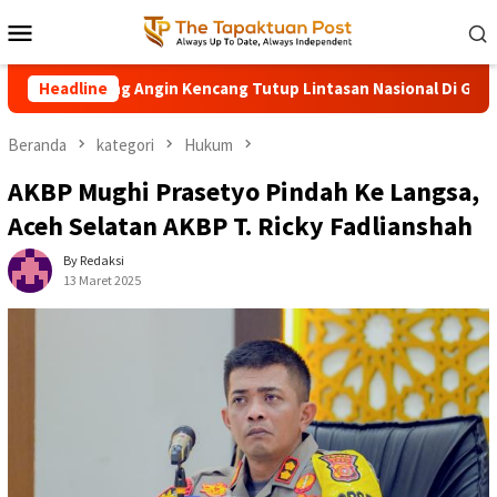
Loncat
Menu
ke
Mobile
konten
g Diterjang Angin Kencang Tutup Lintasan Nasional Di Gunung P
Headline
Beranda
kategori
Hukum
AKBP Mughi Prasetyo Pindah Ke Langsa,
Aceh Selatan AKBP T. Ricky Fadlianshah
By Redaksi
13 Maret 2025