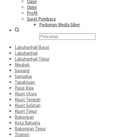
Oase
Opini
Profil
Surat Pembaca
Pedoman Media Siber
Labuhanhaji Barat
Labuhanhaji
Labuhanhaji Timur
Meukek
Sawang
Samadua
Tapaktuan
Pasie Raja
Kluet Utara
Kluet Tengah
Kluet Selatan
Kluet Timur
Bakongan
Kota Bahagia
Bakongan Timur
Trumon