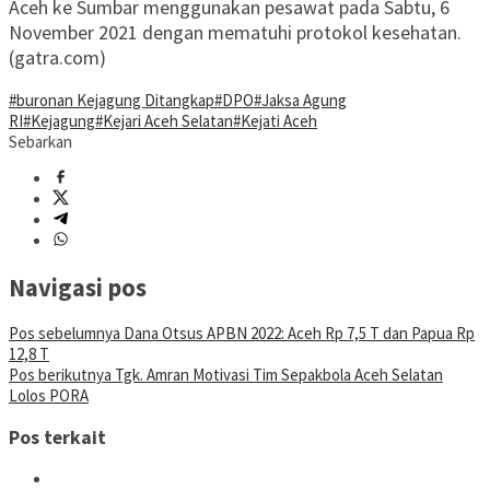
Aceh ke Sumbar menggunakan pesawat pada Sabtu, 6
November 2021 dengan mematuhi protokol kesehatan.
(gatra.com)
#buronan Kejagung Ditangkap
#DPO
#Jaksa Agung
RI
#Kejagung
#Kejari Aceh Selatan
#Kejati Aceh
Sebarkan
Navigasi pos
Pos sebelumnya
Dana Otsus APBN 2022: Aceh Rp 7,5 T dan Papua Rp
12,8 T
Pos berikutnya
Tgk. Amran Motivasi Tim Sepakbola Aceh Selatan
Lolos PORA
Pos terkait