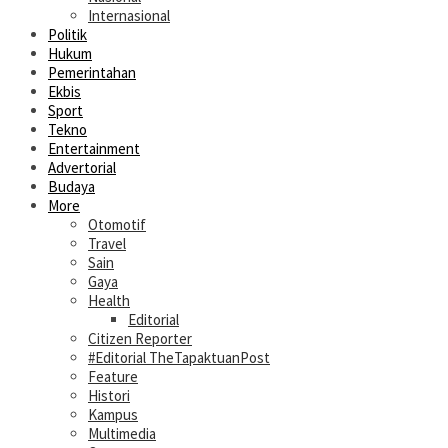
Internasional
Politik
Hukum
Pemerintahan
Ekbis
Sport
Tekno
Entertainment
Advertorial
Budaya
More
Otomotif
Travel
Sain
Gaya
Health
Editorial
Citizen Reporter
#Editorial TheTapaktuanPost
Feature
Histori
Kampus
Multimedia