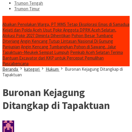
Trumon Tengah
Trumon Timur
Headline
Abaikan Penolakan Warga, PT MMS Tetap Eksplorasi Emas di Samadua
Kejati dan Polda Aceh Usut Pokir Anggota DPRK Aceh Selatan,
Alokasi Pokir 2027 Diminta Dihentikan
Pohon Besar Tumbang
Diterjang Angin Kencang Tutup Lintasan Nasional Di Gunung
Panjupian
Angin Kencang Tumbangkan Pohon di Sawang, Jalur
Tapaktuan–Meukek Sempat Lumpuh
Pemkab Aceh Selatan Terima
Bantuan Excavator dari KKP untuk Percepat Pemulihan
Pascabencana
Beranda
kategori
Hukum
Buronan Kejagung Ditangkap di
Tapaktuan
Buronan Kejagung
Ditangkap di Tapaktuan